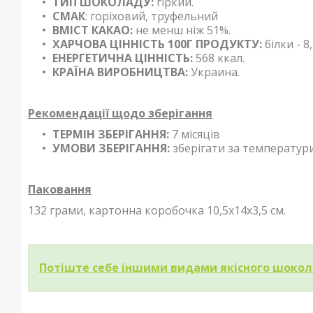
ТИП ШОКОЛАДУ:
гіркий.
СМАК
:
горіховий, труфельний
ВМІСТ КАКАО:
не менш ніж 51%.
ХАРЧОВА ЦІННІСТЬ 100Г ПРОДУКТУ:
білки - 8
ЕНЕРГЕТИЧНА ЦІННІСТЬ:
568 ккал.
КРАЇНА ВИРОБНИЦТВА:
Украина.
Рекомендації щодо зберігання
ТЕРМІН
ЗБЕРІГАННЯ
:
7 місяців
УМОВИ ЗБЕРІГАННЯ:
зберігати за температури
Паковання
132 грами, картонна
коробочка 10,5х14х3,5 см.
Потіште себе іншими видами якісного шокол