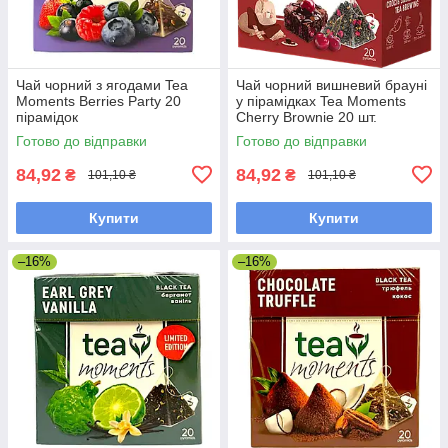
Чай чорний з ягодами Tea
Чай чорний вишневий брауні
Moments Berries Party 20
у пірамідках Tea Moments
пірамідок
Cherry Brownie 20 шт.
ароматизований з какао
Готово до відправки
Готово до відправки
бобами
84,92
84,92
₴
₴
101,10 ₴
101,10 ₴
Купити
Купити
–16%
–16%