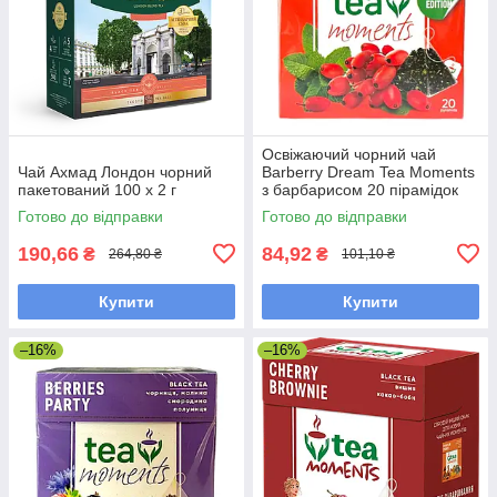
Освіжаючий чорний чай
Чай Ахмад Лондон чорний
Barberry Dream Tea Moments
пакетований 100 х 2 г
з барбарисом 20 пірамідок
Готово до відправки
Готово до відправки
190,66
84,92
₴
₴
264,80 ₴
101,10 ₴
Купити
Купити
–16%
–16%