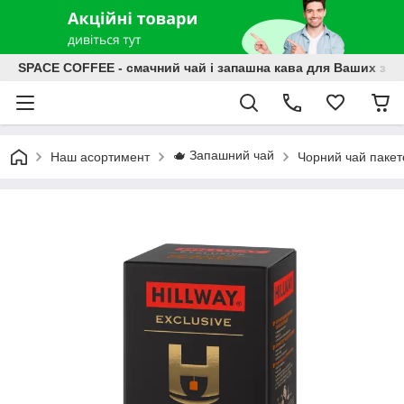
SPACE COFFEE - смачний чай і запашна кава для Ваших зат
🫖 Запашний чай
Наш асортимент
Чорний чай паке