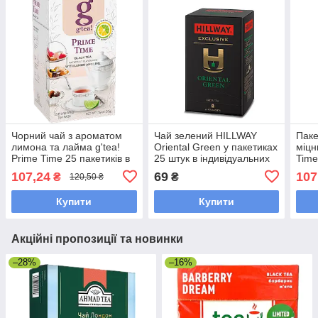
Чорний чай з ароматом
Чай зелений HILLWAY
Паке
лимона та лайма g'tea!
Oriental Green у пакетиках
міцн
Prime Time 25 пакетиків в
25 штук в індивідуальних
Time
індивідуальних конвертах
конвертиках
інди
107,24
69
107
₴
₴
120,50 ₴
конв
Купити
Купити
Акційні пропозиції та новинки
–28%
–16%