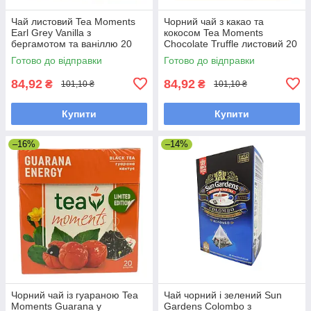
Чай листовий Tea Moments
Чорний чай з какао та
Earl Grey Vanilla з
кокосом Tea Moments
бергамотом та ваніллю 20
Chocolate Truffle листовий 20
пірамідок
пірамідок
Готово до відправки
Готово до відправки
84,92
84,92
₴
₴
101,10 ₴
101,10 ₴
Купити
Купити
–16%
–14%
Чорний чай із гуараною Tea
Чай чорний і зелений Sun
Moments Guarana у
Gardens Colombo з