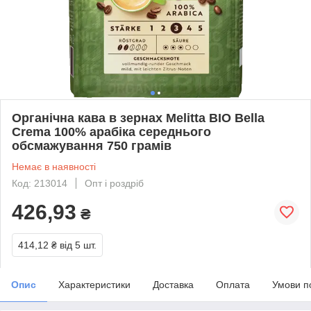
Органічна кава в зернах Melitta BIO Bella
Crema 100% арабіка середнього
обсмажування 750 грамів
Немає в наявності
Код: 213014
Опт і роздріб
426,93
₴
414,12 ₴
від 5 шт.
Опис
Характеристики
Доставка
Оплата
Умови п