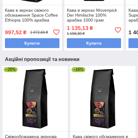
Кава в зернах свіжого
Кава в зернах Movenpick
Кава
обсмаження Space Coffee
Der Himlische 100%
Supe
Ethiopia 100% арабіка
арабіка 1000 грам
араб
1000 грам
грам
1 135,13
₴
997,52
1 4
₴
1 072,60 ₴
1 158,30 ₴
Купити
Купити
Акційні пропозиції та новинки
–20%
–16%
Свіжообсмажена зернова
Кава свіжого обсмаження в