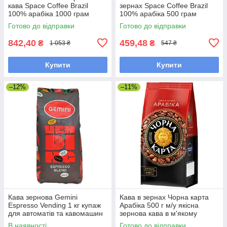
кава Space Coffee Brazil
зернах Space Coffee Brazil
100% арабіка 1000 грам
100% арабіка 500 грам
Готово до відправки
Готово до відправки
842,40
459,48
₴
₴
1 053 ₴
547 ₴
Купити
Купити
–12%
–11%
Кава зернова Gemini
Кава в зернах Чорна карта
Espresso Vending 1 кг купаж
Арабіка 500 г м/у якісна
для автоматів та кавомашин
зернова кава в м'якому
пакованні
В наявності
Готово до відправки