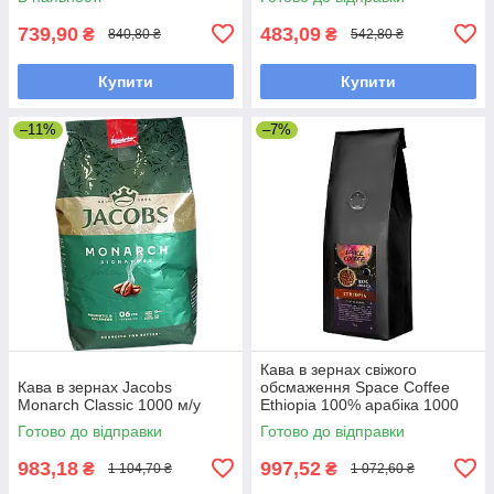
739,90
483,09
₴
₴
840,80 ₴
542,80 ₴
Купити
Купити
–11%
–7%
Кава в зернах свіжого
Кава в зернах Jacobs
обсмаження Space Coffee
Monarch Classic 1000 м/у
Ethiopia 100% арабіка 1000
грам
Готово до відправки
Готово до відправки
983,18
997,52
₴
₴
1 104,70 ₴
1 072,60 ₴