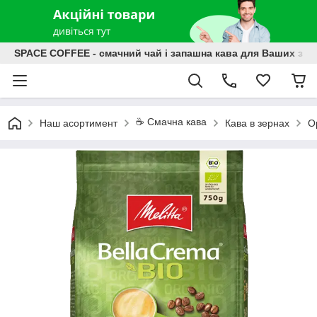
SPACE COFFEE - смачний чай і запашна кава для Ваших зат
☕️ Смачна кава
Наш асортимент
Кава в зернах
О