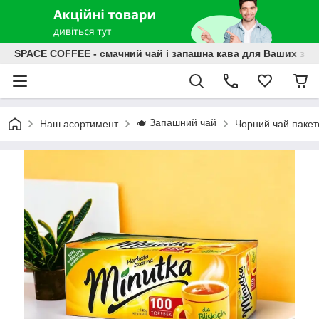
SPACE COFFEE - смачний чай і запашна кава для Ваших зат
🫖 Запашний чай
Наш асортимент
Чорний чай паке