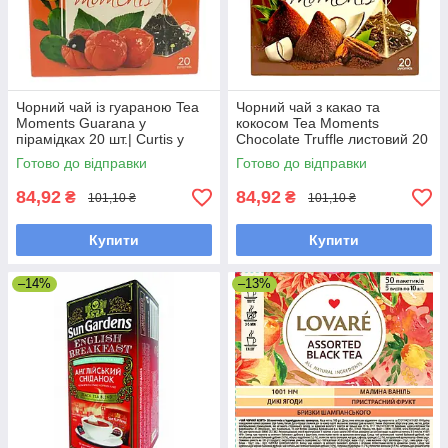
Чорний чай із гуараною Tea
Чорний чай з какао та
Moments Guarana у
кокосом Tea Moments
пірамідках 20 шт.| Curtis у
Chocolate Truffle листовий 20
новому дизайні
пірамідок
Готово до відправки
Готово до відправки
84,92
84,92
₴
₴
101,10 ₴
101,10 ₴
Купити
Купити
–14%
–13%