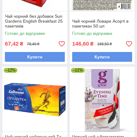
Чай чорний без добавок Sun
Gardens English Breakfast 25
Чай чорний Ловаре Асорті в
пакетиків
пакетиках 50 шт.
Готово до відправки
Готово до відправки
67,42
146,60
₴
₴
78,40 ₴
168,50 ₴
Купити
Купити
–12%
–11%
Чай чорний цейлонський Za
Чорний чай з бергамотом