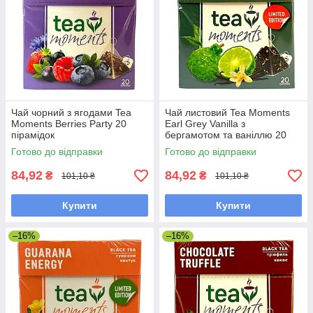
Чай чорний з ягодами Tea
Чай листовий Tea Moments
Moments Berries Party 20
Earl Grey Vanilla з
пірамідок
бергамотом та ваніллю 20
пірамідок
Готово до відправки
Готово до відправки
84,92
84,92
₴
₴
101,10 ₴
101,10 ₴
Купити
Купити
–16%
–16%