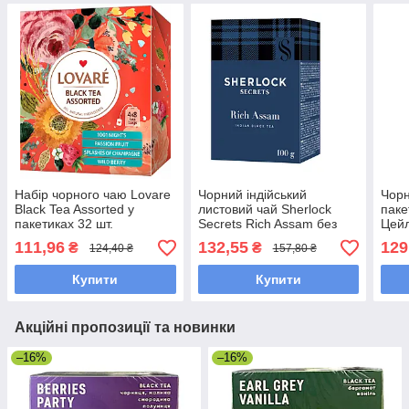
Набір чорного чаю Lovare
Чорний індійський
Чорн
Black Tea Assorted у
листовий чай Sherlock
паке
пакетиках 32 шт.
Secrets Rich Assam без
Цейл
добавок та
аром
111,96
132,55
129
₴
₴
124,40 ₴
157,80 ₴
ароматизаторів 100 грамів
Купити
Купити
Акційні пропозиції та новинки
–16%
–16%