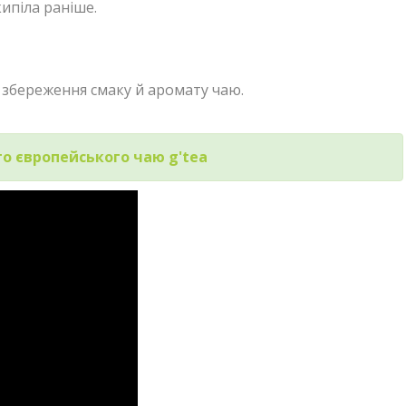
ипіла раніше.
я збереження смаку й аромату чаю.
го європейського чаю g'tea