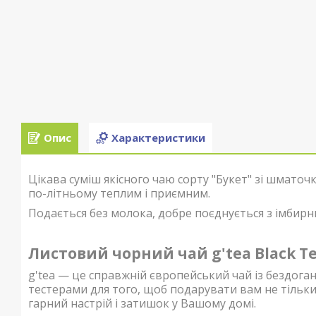
Опис
Характеристики
Цікава суміш якісного чаю сорту "Букет" зі шмато
по-літньому теплим і приємним.
Подається без молока, добре поєднується з імбир
Листовий чорний чай g'tea Black Tea
g'tea — це справжній європейський чай із бездога
тестерами для того, щоб подарувати вам не тільки
гарний настрій і затишок у Вашому домі.