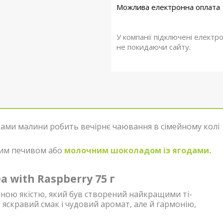
У компанії підключені електр
не покидаючи сайту.
чками малини робить вечірнє чаювання в сімейному колі
ним печивом або
молочним шоколадом із ягодами.
 with Raspberry 75 г
нною якістю, який був створений найкращими ті-
 яскравий смак і чудовий аромат, але й гармонію,