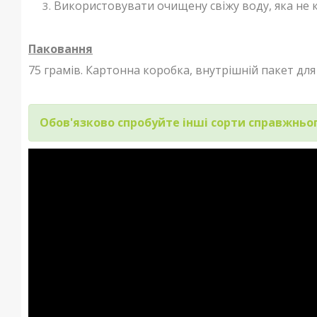
Використовувати очищену свіжу воду, яка не к
Паковання
75 грамів. Картонна коробка, внутрішній пакет дл
Обов'язково спробуйте інші сорти справжньо