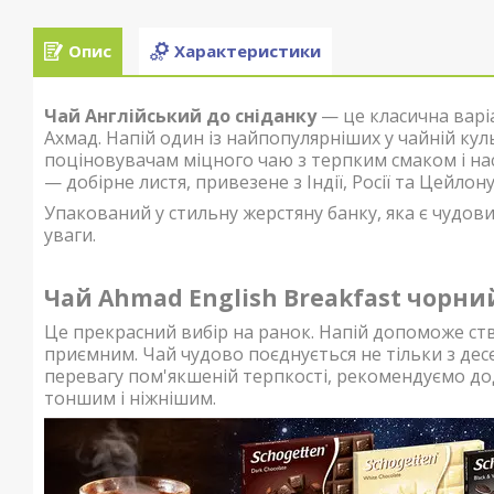
Опис
Характеристики
Чай Англійський до сніданку
— це класична варі
Ахмад. Напій один із найпопулярніших у чайній кул
поціновувачам міцного чаю з терпким смаком і на
— добірне листя, привезене з Індії, Росії та Цейлону
Упакований у стильну жерстяну банку, яка є чудов
уваги.
Чай Ahmad English Breakfast чорни
Це прекрасний вибір на ранок. Напій допоможе с
приємним. Чай чудово поєднується не тільки з дес
перевагу пом'якшеній терпкості, рекомендуємо до
тоншим і ніжнішим.