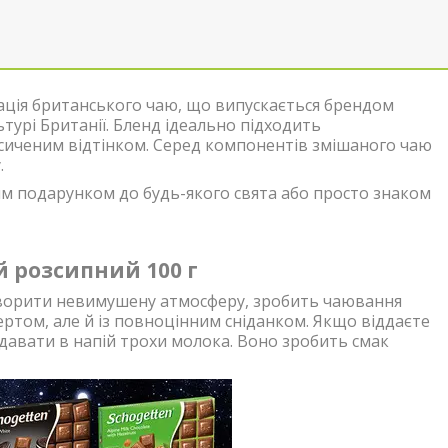
ація британського чаю, що випускається брендом
ьтурі Британії. Бленд ідеально підходить
сиченим відтінком. Серед компонентів змішаного чаю
.
им подарунком до будь-якого свята або просто знаком
й розсипний 100 г
творити невимушену атмосферу, зробить чаювання
ертом, але й із повноцінним сніданком. Якщо віддаєте
давати в напій трохи молока. Воно зробить смак