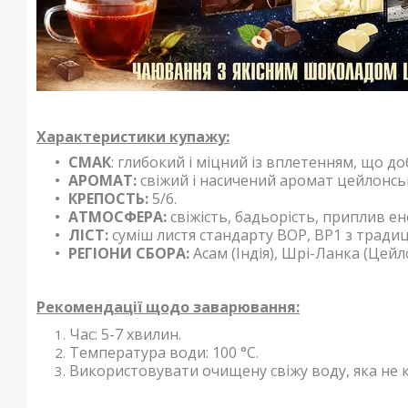
Характеристики купажу:
СМАК
: глибокий і міцний із вплетенням, що до
АРОМАТ:
свіжий і насичений аромат цейлонсь
КРЕПОСТЬ:
5/6.
АТМОСФЕРА:
свіжість, бадьорість, приплив ене
ЛІСТ:
суміш листя стандарту BOP, BP1 з тради
РЕГІОНИ СБОРА:
Асам (Індія), Шрі-Ланка (Цейло
Рекомендації щодо заварювання:
Час: 5-7 хвилин.
Температура води: 100 °С.
Використовувати очищену свіжу воду, яка не к