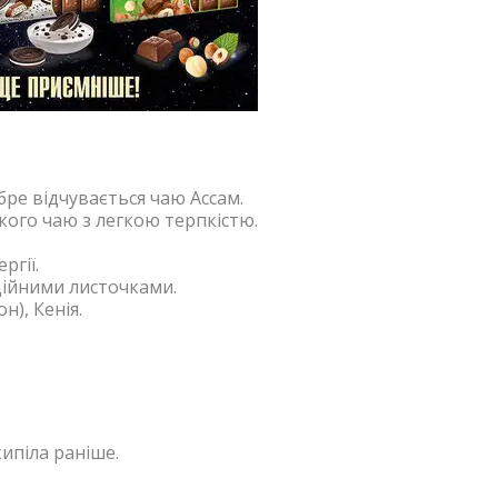
бре відчувається чаю Ассам.
кого чаю з легкою терпкістю.
ргії.
ційними листочками.
н), Кенія.
ипіла раніше.