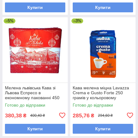
Купити
Купити
–5%
–3%
Мелена львівська Кава зі
Кава мелена міцна Lavazza
Львова Еспресо в
Crema e Gusto Forte 250
економному пакованні 450
грамів у кольоровому
грамів
пакованні
Готово до відправки
Готово до відправки
380,38
285,76
₴
₴
400,40 ₴
294,60 ₴
Купити
Купити