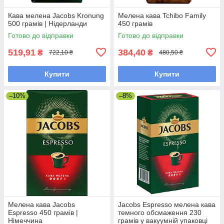
Кава мелена Jacobs Kronung
Мелена кава Tchibo Family
500 грамів | Нідерланди
450 грамів
Готово до відправки
Готово до відправки
519,91
384,40
₴
₴
722,10 ₴
480,50 ₴
Купити
Купити
–10%
–8%
Мелена кава Jacobs
Jacobs Espresso мелена кава
Espresso 450 грамів |
темного обсмаження 230
Німеччина
грамів у вакуумній упаковці