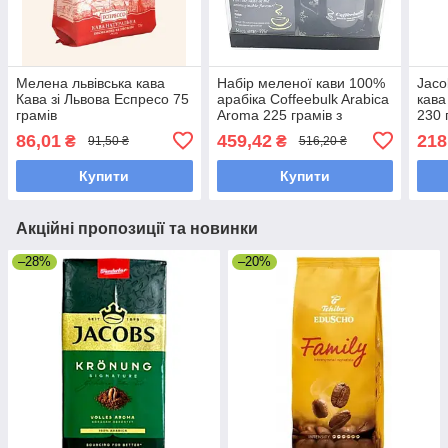
Мелена львівська кава
Набір меленої кави 100%
Jaco
Кава зі Львова Еспресо 75
арабіка Coffeebulk Arabica
кава
грамів
Aroma 225 грамів з
230 
чашками у подарунок
упак
86,01
459,42
218
₴
₴
91,50 ₴
516,20 ₴
Купити
Купити
Акційні пропозиції та новинки
–28%
–20%