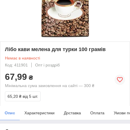
Лібо кави мелена для турки 100 грамів
Немає в наявності
Код: 411901
Опт і роздріб
67,99
₴
Мінімальна сума замовлення на сайті — 300 ₴
65,20 ₴
від 5 шт.
Опис
Характеристики
Доставка
Оплата
Умови п