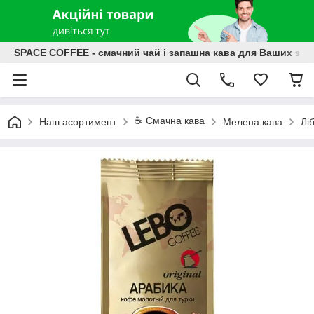
SPACE COFFEE - смачний чай і запашна кава для Ваших зат
☕️ Смачна кава
Наш асортимент
Мелена кава
Лі