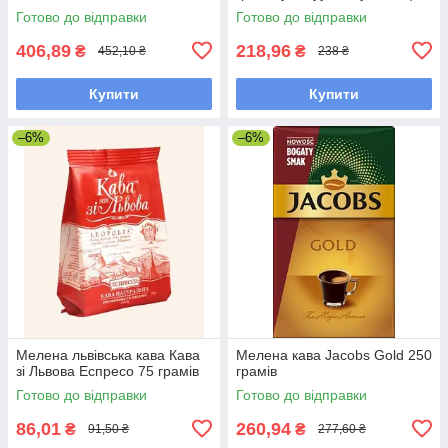
Готово до відправки
Готово до відправки
406,89
218,96
₴
₴
452,10 ₴
238 ₴
Купити
Купити
–6%
–6%
Мелена львівська кава Кава
Мелена кава Jacobs Gold 250
зі Львова Еспресо 75 грамів
грамів
Готово до відправки
Готово до відправки
86,01
260,94
₴
₴
91,50 ₴
277,60 ₴