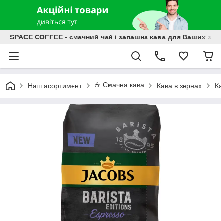
SPACE COFFEE - смачний чай і запашна кава для Ваших зат
☕️ Смачна кава
Наш асортимент
Кава в зернах
К