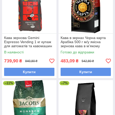
Кава зернова Gemini
Кава в зернах Чорна карта
Espresso Vending 1 кг купаж
Арабіка 500 г м/у якісна
для автоматів та кавомашин
зернова кава в м'якому
пакованні
В наявності
Готово до відправки
739,90
483,09
₴
₴
840,80 ₴
542,80 ₴
Купити
Купити
–11%
–7%