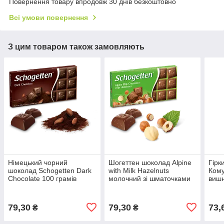
Повернення товару впродовж 30 днів безкоштовно
Всі умови повернення
З цим товаром також замовляють
Німецький чорний
Шогеттен шоколад Alpine
Гірк
шоколад Schogetten Dark
with Milk Hazelnuts
Кому
Chocolate 100 грамів
молочний зі шматочками
вишн
лісового горіха 100 грам
79,30
79,30
73,
₴
₴