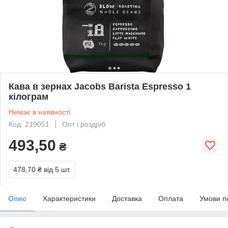
Кава в зернах Jacobs Barista Espresso 1
кілограм
Немає в наявності
Код: 219051
Опт і роздріб
493,50
₴
478,70 ₴
від 5 шт.
Опис
Характеристики
Доставка
Оплата
Умови п