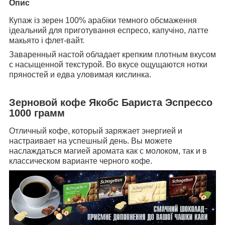
Опис
Купаж із зерен 100% арабіки темного обсмаження
ідеальний для приготування еспресо, капучіно, латте
макьято і флет-вайт.
Заваренный настой обладает крепким плотным вкусом
с насыщенной текстурой. Во вкусе ощущаются нотки
пряностей и едва уловимая кислинка.
Зерновой кофе Якобс Бариста Эспрессо
1000 грамм
Отличный кофе, который заряжает энергией и
настраивает на успешный день. Вы можете
наслаждаться магией аромата как с молоком, так и в
классическом варианте черного кофе.