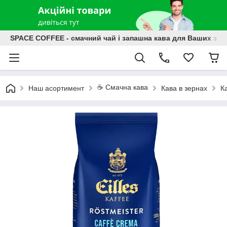
SPACE COFFEE - смачний чай і запашна кава для Ваших зат
☕️ Смачна кава
Наш асортимент
Кава в зернах
К