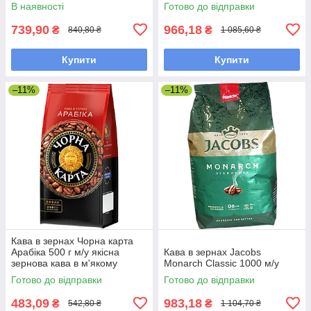
упаковці
В наявності
Готово до відправки
739,90
966,18
₴
₴
840,80 ₴
1 085,60 ₴
Купити
Купити
–11%
–11%
Кава в зернах Чорна карта
Арабіка 500 г м/у якісна
Кава в зернах Jacobs
зернова кава в м'якому
Monarch Classic 1000 м/у
пакованні
Готово до відправки
Готово до відправки
483,09
983,18
₴
₴
542,80 ₴
1 104,70 ₴