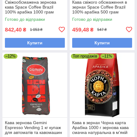
Свіжообсмажена зернова
Кава свіжого обсмаження в
кава Space Coffee Brazil
зернах Space Coffee Brazil
100% арабіка 1000 грам
100% арабіка 500 грам
Готово до відправки
Готово до відправки
842,40
459,48
₴
₴
1 053 ₴
547 ₴
Купити
Купити
–12%
Топ продажів
–11%
Кава зернова Gemini
Кава в зернах Чорна карта
Espresso Vending 1 кг купаж
Арабіка 1000 г зернова кава
для автоматів та кавомашин
смачна натуральна в м'якій