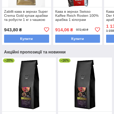
Zabilli кава в зернах Super
Кава в зернах Swisso
Кава
Crema Gold купаж арабіки
Kaffee Reich Rosten 100%
Der 
та робусти 1 кг з чашкою
арабіка 1 кілограм
араб
для кави в пачці
1 1
943,80
914,06
₴
₴
972,40 ₴
1 158
Купити
Купити
Акційні пропозиції та новинки
–20%
–16%