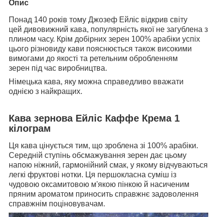
Опис
Понад 140 років тому Джозеф Ейліс відкрив світу
цей дивовижний кава, популярність якої не загублена з
плином часу. Крім добірних зерен 100% арабіки успіх
цього різновиду кави пояснюється також високими
вимогами до якості та ретельним обробленням
зерен під час виробництва.
Німецька кава, яку можна справедливо вважати
однією з найкращих.
Кава зернова Ейліс Каффе Крема
1
кілограм
Ця кава цінується тим, що зроблена зі 100% арабіки.
Середній ступінь обсмажування зерен дає цьому
напою ніжний, гармонійний смак, у якому відчуваються
легкі фруктові нотки. Ця першокласна суміш із
чудовою оксамитовою м'якою пінкою й насиченим
пряним ароматом приносить справжнє задоволення
справжнім поціновувачам.