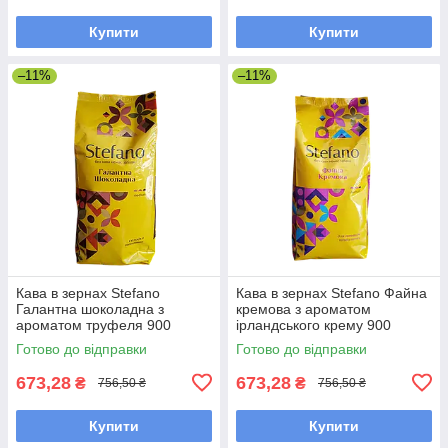
Купити
Купити
–11%
–11%
Кава в зернах Stefano
Кава в зернах Stefano Файна
Галантна шоколадна з
кремова з ароматом
ароматом труфеля 900
ірландського крему 900
грамів
грамів
Готово до відправки
Готово до відправки
673,28
673,28
₴
₴
756,50 ₴
756,50 ₴
Купити
Купити