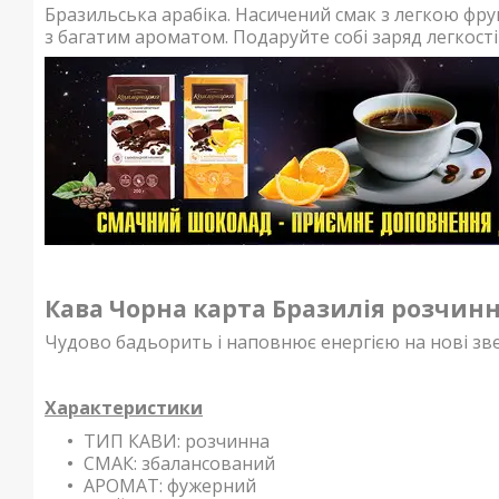
Бразильська арабіка. Насичений смак з легкою ф
з багатим ароматом. Подаруйте собі заряд легкост
Кава Чорна карта Бразилія розчинн
Чудово бадьорить і наповнює енергією на нові зв
Характеристики
ТИП КАВИ: розчинна
СМАК: збалансований
АРОМАТ:
фужерний