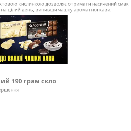
руктовою кислинкою дозволяє отримати насичений смак
і на цілий день, випивши чашку ароматної кави.
ий 190 грам скло
ершення.