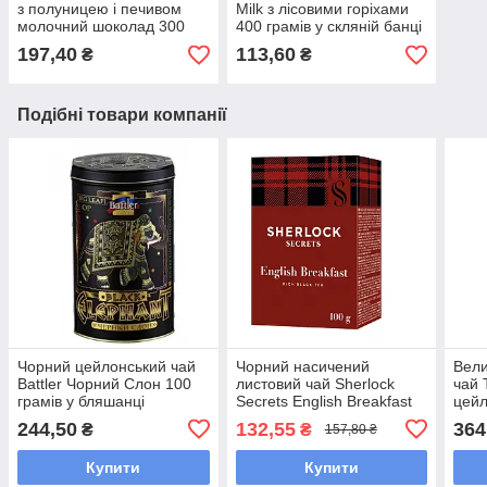
з полуницею і печивом
Milk з лісовими горіхами
молочний шоколад 300
400 грамів у скляній банці
грамів
197,40
113,60
₴
₴
Подібні товари компанії
Чорний цейлонський чай
Чорний насичений
Вели
Battler Чорний Слон 100
листовий чай Sherlock
чай 
грамів у бляшанці
Secrets English Breakfast
цейл
100 грамів | Чай Richard у
бляш
244,50
132,55
364
₴
₴
157,80 ₴
новому дизайні
Купити
Купити