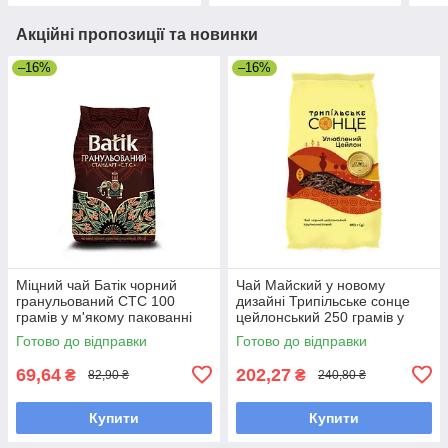
Акційні пропозиції та новинки
–16%
–16%
Міцний чай Батік чорний
Чай Майский у новому
гранульований СТС 100
дизайні Трипільське сонце
грамів у м'якому пакованні
цейлонський 250 грамів у
м'якій упаковці
Готово до відправки
Готово до відправки
69,64
202,27
₴
₴
82,90 ₴
240,80 ₴
Купити
Купити