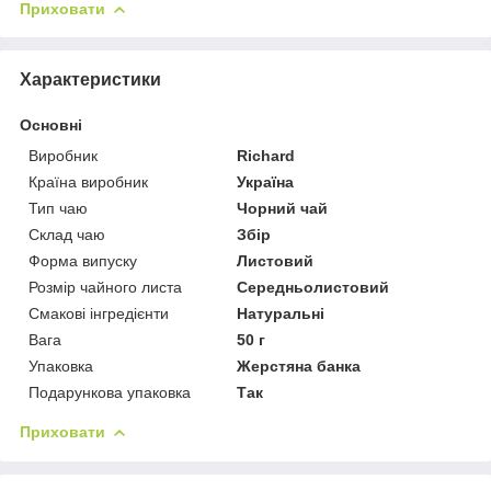
Приховати
Характеристики
Основні
Виробник
Richard
Країна виробник
Україна
Тип чаю
Чорний чай
Склад чаю
Збір
Форма випуску
Листовий
Розмір чайного листа
Середньолистовий
Смакові інгредієнти
Натуральні
Вага
50 г
Упаковка
Жерстяна банка
Подарункова упаковка
Так
Приховати