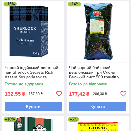
–16%
–14%
Чорний індійський листовий
Чай чорний байховий
чай Sherlock Secrets Rich
цейлонський Три Слони
Assam без добавок та
Великий лист 500 грамів у
ароматизаторів 100 грамів
м'якому пакованні
Готово до відправки
Готово до відправки
132,55
177,42
₴
₴
157,80 ₴
206,30 ₴
Купити
Купити
–10%
–6%