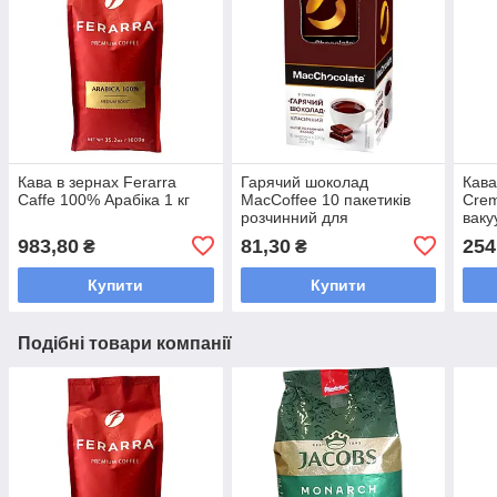
Кава в зернах Ferarra
Гарячий шоколад
Кава
Caffe 100% Арабіка 1 кг
MacCoffee 10 пакетиків
Crem
розчинний для
ваку
заварювання в чашці
983,80
81,30
254
₴
₴
Купити
Купити
Подібні товари компанії