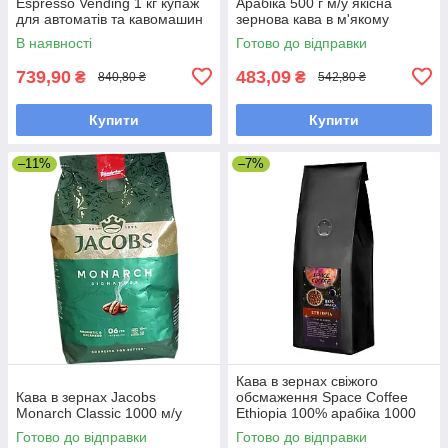
Espresso Vending 1 кг купаж
Арабіка 500 г м/у якісна
для автоматів та кавомашин
зернова кава в м'якому
пакованні
В наявності
Готово до відправки
739,90
483,09
₴
₴
840,80 ₴
542,80 ₴
Купити
Купити
–11%
–7%
Кава в зернах свіжого
Кава в зернах Jacobs
обсмаження Space Coffee
Monarch Classic 1000 м/у
Ethiopia 100% арабіка 1000
грам
Готово до відправки
Готово до відправки