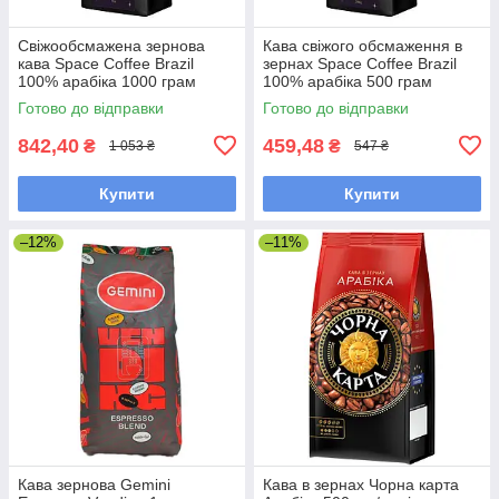
Свіжообсмажена зернова
Кава свіжого обсмаження в
кава Space Coffee Brazil
зернах Space Coffee Brazil
100% арабіка 1000 грам
100% арабіка 500 грам
Готово до відправки
Готово до відправки
842,40
459,48
₴
₴
1 053 ₴
547 ₴
Купити
Купити
–12%
–11%
Кава зернова Gemini
Кава в зернах Чорна карта