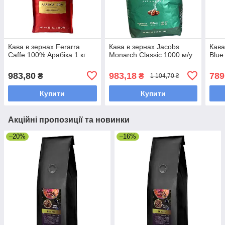
Кава в зернах Ferarra
Кава в зернах Jacobs
Кава
Caffe 100% Арабіка 1 кг
Monarch Classic 1000 м/у
Blue
983,80
983,18
789
₴
₴
1 104,70 ₴
Купити
Купити
Акційні пропозиції та новинки
–20%
–16%