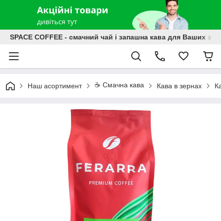
SPACE COFFEE - смачний чай і запашна кава для Ваших зат
☕️ Смачна кава
Наш асортимент
Кава в зернах
К