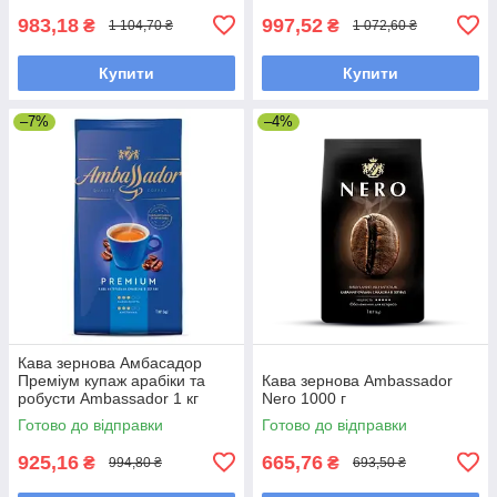
983,18
997,52
₴
₴
1 104,70 ₴
1 072,60 ₴
Купити
Купити
–7%
–4%
Кава зернова Амбасадор
Преміум купаж арабіки та
Кава зернова Ambassador
робусти Ambassador 1 кг
Nero 1000 г
Готово до відправки
Готово до відправки
925,16
665,76
₴
₴
994,80 ₴
693,50 ₴