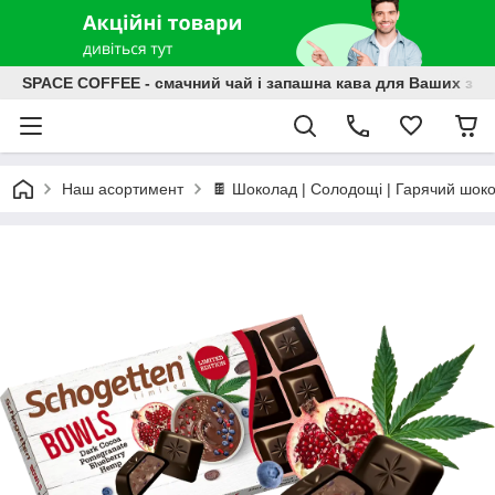
SPACE COFFEE - смачний чай і запашна кава для Ваших зат
Наш асортимент
🍫 Шоколад | Солодощі | Гарячий шок