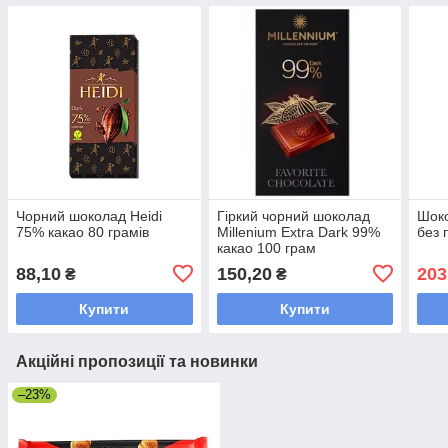
Чорний шоколад Heidi
Гіркий чорний шоколад
Шоко
75% какао 80 грамів
Millenium Extra Dark 99%
без 
какао 100 грам
88,10
150,20
203
₴
₴
Купити
Купити
Акційні пропозиції та новинки
–23%