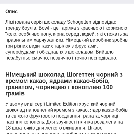
Опис
Лімітована серія шоколаду Schogetten відповідає
тренду боулів. Bowl - це тарілка з красивою і корисною
їжею, особливо популярна серед людей, які стежать за
правильним харчуванням. Німецький виробник зробив
три різних види таких тарілок з фруктами,
суперфудами і об'єднав їх з шоколадом. Вийшло
незабутньо смачно, незвично і точно несподівано.
Німецький шоколад Шогеттен чорний з
кремом какао, ядрами какао-бобів,
гранатом, чорницею і коноплею 100
грамів
У цьому виді серії Limited Edition хрусткий чорний
шоколад наповнений кремом з какао, ядер какао-бобів
та свіжого фруктового поєднання граната, чорниці і
насіння конопель. Для зручності плитка розділена на
18 шматочків для легкого вживання. Цікаве
поєднання, яке повинен спробувати кожен гурман.