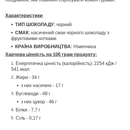
Характеристики
ТИП ШОКОЛАДУ:
чорний
СМАК
: насичений смак чорного шоколаду з
фруктовими нотками
КРАЇНА ВИРОБНИЦТВА:
Німеччина
Харчова цінність на 100 грам продукту:
Енергетична цінність (калорійність): 2254 кДж /
541 ккал
Жири - 34 г
з них насичені - 17 г
Вуглеводи - 48 г
з них цукор - 46 г
Білки - 7,7 г
Сіль - 0,17 г