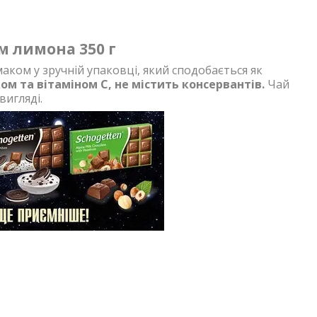
м лимона 350 г
аком у зручній упаковці, який сподобається як
м та вітаміном C, не містить консервантів.
Чай
вигляді.