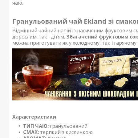
чаю.
Гранульований чай Ekland зі смако
Відмінний чайний напій із насиченим фруктовим см
дорослим, так і дітям.
Збагачений фруктовим соко
можна приготувати як у холодному, так і гарячому 
Характеристики
ТИП ЧАЮ:
гранульований
СМАК:
терпкий з кислинкою