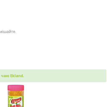
мішайте.
чаю Ekland.