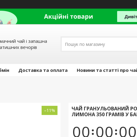
мачний чай і запашна
затишних вечорів
бмін
Доставка та оплата
Новини та статті про ча
ЧАЙ ГРАНУЛЬОВАНИЙ РО
–11%
ЛИМОНА 350 ГРАМІВ У БА
0
0
0
0
0
0