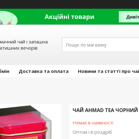
мачний чай і запашна
затишних вечорів
бмін
Доставка та оплата
Новини та статті про ча
ЧАЙ AHMAD TEA ЧОРНИЙ Л
Немає в наявності
Оптом і в роздріб