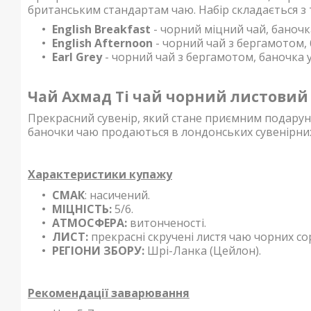
британським стандартам чаю. Набір складається з 
English Breakfast
- чорний міцний чай, баночка
English Afternoon
- чорний чай з бергамотом, 
Earl Grey
- чорний чай з бергамотом, баночка 
Чай Ахмад Ті чай чорний листовий Л
Прекрасний сувенір, який стане приємним подарунко
баночки чаю продаються в лондонських сувенірних
Характеристики купажу
СМАК
: насичений.
МІЦНІСТЬ:
5/6.
АТМОСФЕРА:
витонченості.
ЛИСТ:
прекрасні скручені листя чаю чорних сор
РЕГІОНИ ЗБОРУ:
Шрі-Ланка (Цейлон).
Рекомендації заварювання