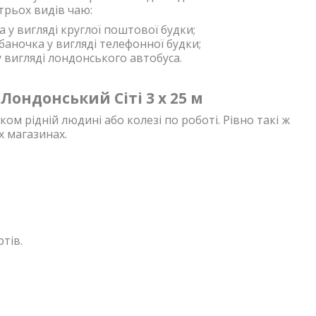
трьох видів чаю:
 у вигляді круглої поштової будки;
баночка у вигляді телефонної будки;
у вигляді лондонського автобуса.
ондонський Сіті 3 х 25 м
м рідній людині або колезі по роботі. Рівно такі ж
 магазинах.
тів.