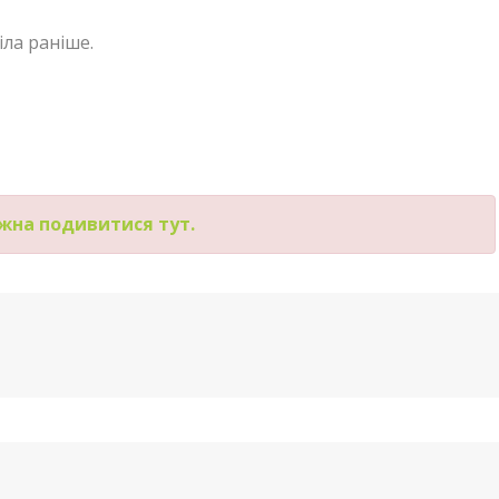
ла раніше.
ожна подивитися тут.