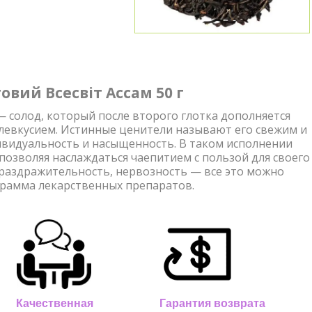
овий Всесвіт Ассам
50 г
— солод, который после второго глотка дополняется
левкусием. Истинные ценители называют его свежим и
ивидуальность и насыщенность. В таком исполнении
позволяя наслаждаться чаепитием с пользой для своего
 раздражительность, нервозность — все это можно
грамма лекарственных препаратов.
Качественная
Гарантия возврата