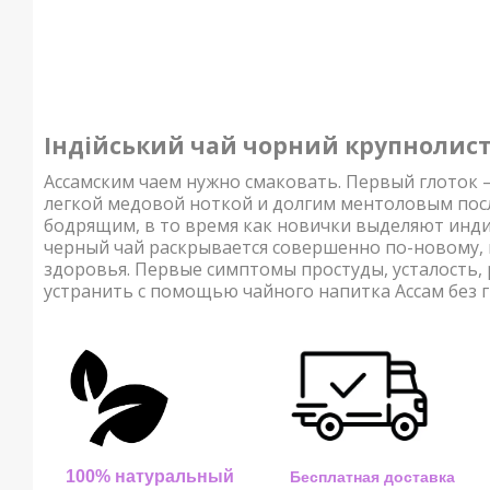
Індійський чай чорний крупнолист
Ассамским чаем нужно смаковать. Первый глоток 
легкой медовой ноткой и долгим ментоловым пос
бодрящим, в то время как новички выделяют инд
черный чай раскрывается совершенно по-новому, 
здоровья. Первые симптомы простуды, усталость,
устранить с помощью чайного напитка Ассам без 
100% натуральный
Бесплатная доставка