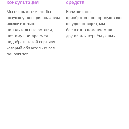
консультация
средств
Мы очень хотим, чтобы
Если качество
покупка у нас принесла вам
приобретенного продукта вас
исключительно
не удовлетворит, мы
положительные эмоции,
бесплатно поменяем на
поэтому постараемся
другой или вернём деньги.
подобрать такой сорт чая,
который обязательно вам
понравится.