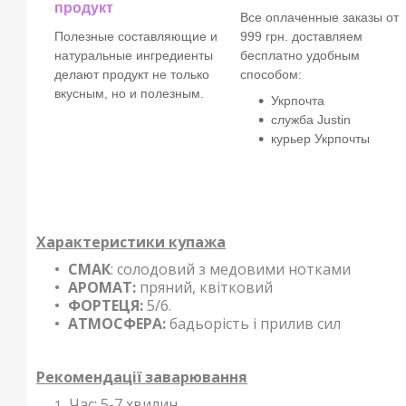
продукт
Все оплаченные заказы от
Полезные составляющие и
999 грн. доставляем
натуральные ингредиенты
бесплатно удобным
делают продукт не только
способом:
вкусным, но и полезным.
Укрпочта
служба Justin
курьер Укрпочты
Характеристики купажа
СМАК
: солодовий з медовими нотками
АРОМАТ:
пряний, квітковий
ФОРТЕЦЯ:
5/6.
АТМОСФЕРА:
бадьорість і прилив сил
Рекомендації заварювання
Час: 5-7 хвилин.