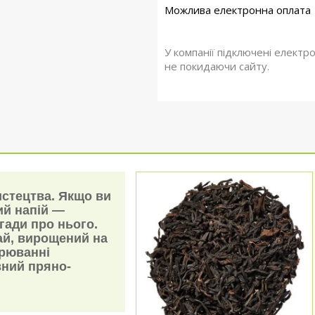
У компанії підключені електр
не покидаючи сайту.
стецтва. Якщо ви
ий напій —
гади про нього.
ай, вирощений на
арюванні
вний пряно-