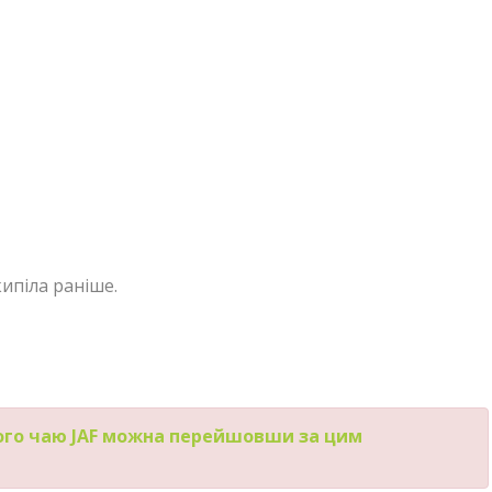
ипіла раніше.
ого чаю JAF можна перейшовши за цим