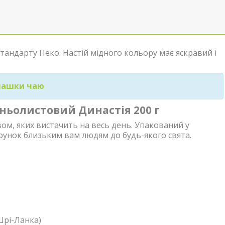
тандарту Пеко. Настій мідного кольору має яскравий і
 чашки чаю
ньолистовий Династія 200 г
ом, яких вистачить на весь день. Упакований у
унок близьким вам людям до будь-якого свята.
Шрі-Ланка)