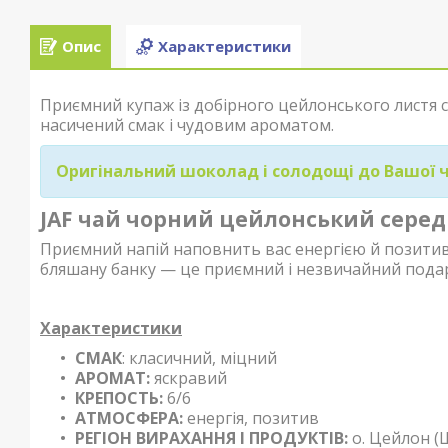
Опис
Характеристики
Приємний купаж із добірного цейлонського листя с
насичений смак і чудовим ароматом.
Оригінальний шоколад і солодощі до Вашої
JAF чай чорний цейлонський серед
Приємний напій наповнить вас енергією й позитив
бляшану банку — це приємний і незвичайний подар
Характеристики
СМАК
: класичний, міцний
АРОМАТ:
яскравий
КРЕПОСТЬ:
6/6
АТМОСФЕРА:
енергія, позитив
РЕГІОН ВИРАХАННЯ І ПРОДУКТІВ:
о. Цейлон (