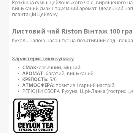
Розкішна суміш цейлонського чаю, вирощеного на 
вишуканий смак і приємний аромат. Ідеальний нап
плантацій Цейлону.
Листовий чай Riston Вінтаж 100 гр
Кухоль напою налаштує на позитивний лад і покра
Характеристики купажу
СМАК
класичний, міцний.
АРОМАТ:
багатий, вишуканий.
КРЕПОСТЬ:
5/6.
АТМОСФЕРА:
позитив і гарний настрій.
РЕГІОНИ СБОРА: Рухуна, Шрі-Ланка (гострих Це