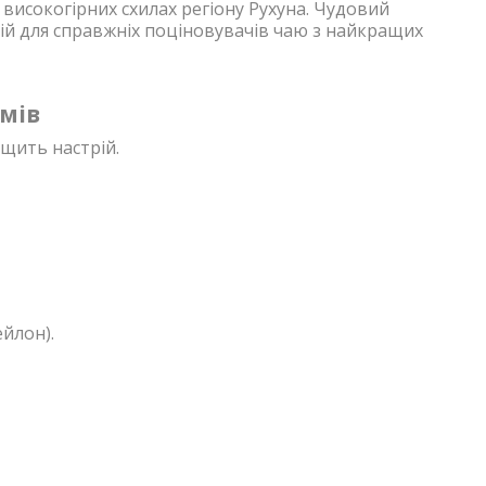
високогірних схилах регіону Рухуна. Чудовий
ій для справжніх поціновувачів чаю з найкращих
амів
щить настрій.
йлон).