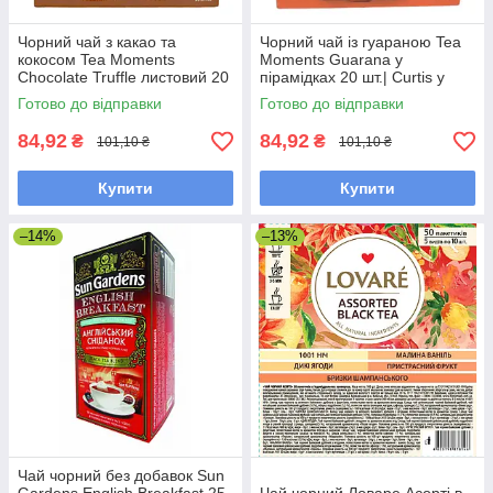
Чорний чай з какао та
Чорний чай із гуараною Tea
кокосом Tea Moments
Moments Guarana у
Chocolate Truffle листовий 20
пірамідках 20 шт.| Curtis у
пірамідок
новому дизайні
Готово до відправки
Готово до відправки
84,92
84,92
₴
₴
101,10 ₴
101,10 ₴
Купити
Купити
–14%
–13%
Чай чорний без добавок Sun