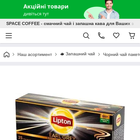
SPACE COFFEE - смачний чай і запашна кава для Ваших зат
🫖 Запашний чай
Наш асортимент
Чорний чай паке