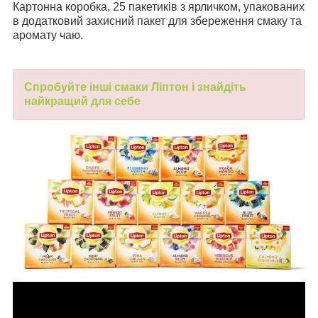
Картонна коробка, 25 пакетиків з ярличком, упакованих
в додатковий захисний пакет для збереження смаку та
аромату чаю.
Спробуйте інші смаки Ліптон і знайдіть
найкращий для себе