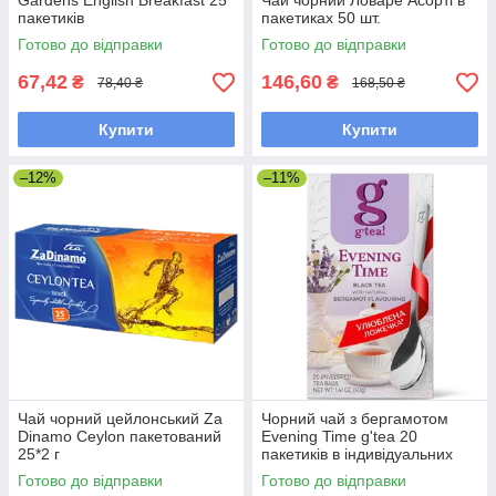
Gardens English Breakfast 25
Чай чорний Ловаре Асорті в
пакетиків
пакетиках 50 шт.
Готово до відправки
Готово до відправки
67,42
146,60
₴
₴
78,40 ₴
168,50 ₴
Купити
Купити
–12%
–11%
Чай чорний цейлонський Za
Чорний чай з бергамотом
Dinamo Ceylon пакетований
Evening Time g'tea 20
25*2 г
пакетиків в індивідуальних
конвертах з ложкою
Готово до відправки
Готово до відправки