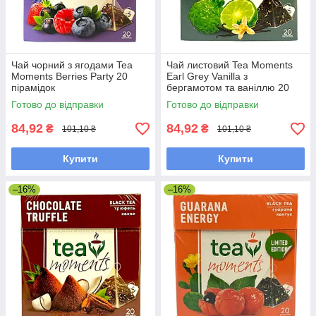
Чай чорний з ягодами Tea
Чай листовий Tea Moments
Moments Berries Party 20
Earl Grey Vanilla з
пірамідок
бергамотом та ваніллю 20
пірамідок
Готово до відправки
Готово до відправки
84,92
84,92
₴
₴
101,10 ₴
101,10 ₴
Купити
Купити
–16%
–16%