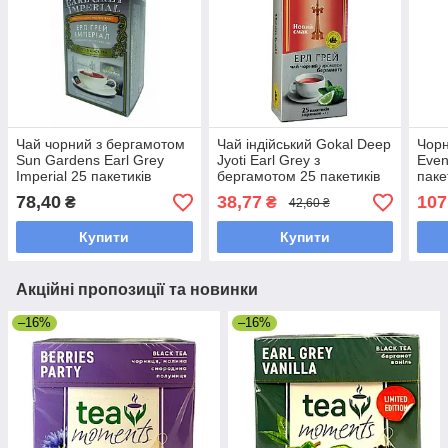
Чай чорний з бергамотом
Чай індійський Gokal Deep
Чорн
Sun Gardens Earl Grey
Jyoti Earl Grey з
Even
Imperial 25 пакетиків
бергамотом 25 пакетиків
паке
конв
78,40
38,77
107
₴
₴
42,60 ₴
Купити
Купити
Акційні пропозиції та новинки
–16%
–16%