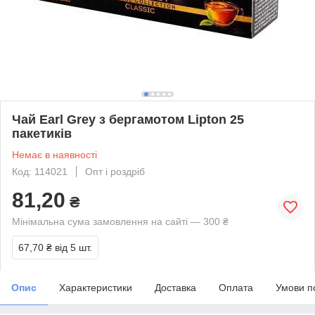
Чай Earl Grey з бергамотом Lipton 25
пакетиків
Немає в наявності
Код: 114021
Опт і роздріб
81,20
₴
Мінімальна сума замовлення на сайті — 300 ₴
67,70 ₴
від 5 шт.
Опис
Характеристики
Доставка
Оплата
Умови п