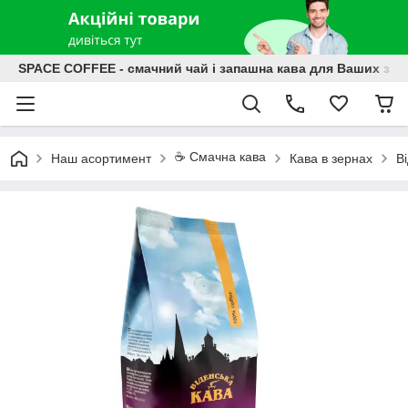
SPACE COFFEE - смачний чай і запашна кава для Ваших зат
☕️ Смачна кава
Наш асортимент
Кава в зернах
В