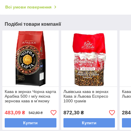
Всі умови повернення
Подібні товари компанії
Кава в зернах Чорна карта
Львівська кава в зернах
Кава
Арабіка 500 г м/у якісна
Кава зі Львова Еспресо
Льво
зернова кава в м'якому
1000 грамів
пакованні
483,09
872,30
284
₴
₴
542,80 ₴
Купити
Купити