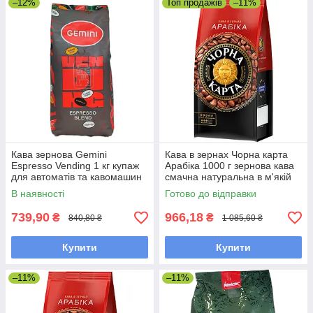
–12%
Топ продажів
–11%
Кава зернова Gemini
Кава в зернах Чорна карта
Espresso Vending 1 кг купаж
Арабіка 1000 г зернова кава
для автоматів та кавомашин
смачна натуральна в м'якій
упаковці
В наявності
Готово до відправки
739,90
966,18
₴
₴
840,80 ₴
1 085,60 ₴
Купити
Купити
–11%
–11%