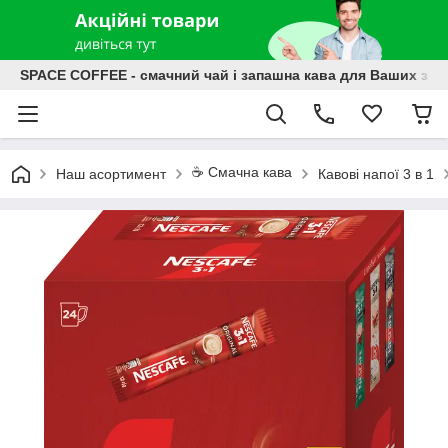
SPACE COFFEE - смачний чай і запашна кава для Ваших зат
☕️ Смачна кава
Наш асортимент
Кавові напої 3 в 1