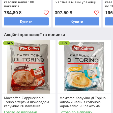
кавовий напій 100
53 стіка в м'якій упаковці
кава
пакетиків
по 2
784,80
397,50
196
₴
₴
Купити
Купити
Акційні пропозиції та новинки
–14%
–12%
Maccoffee Cappuccino di
Маккофе Капучіно ді Торіно
Torino з тертим шоколадом
кавовий напій з солоною
капучино 20 пакетиків
карамеллю 20 пакетиків
Готово до відправки
Готово до відправки