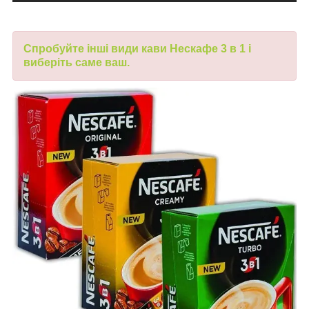
Спробуйте
інші види
кави Нескафе 3 в 1 і
виберіть саме ваш
.