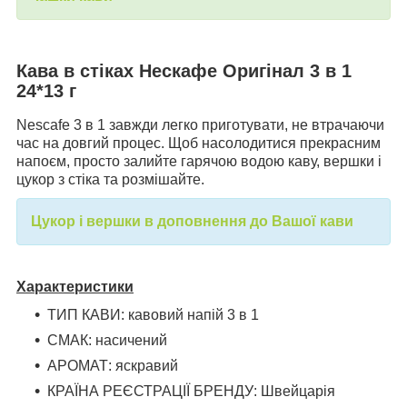
Кава в стіках Нескафе Оригінал 3 в 1
24*13 г
Nescafe 3 в 1 завжди легко приготувати, не втрачаючи
час на довгий процес. Щоб насолодитися прекрасним
напоєм, просто залийте гарячою водою каву, вершки і
цукор з стіка та розмішайте.
Цукор і вершки в доповнення до Вашої кави
Характеристики
ТИП КАВИ: кавовий напій 3 в 1
СМАК: насичений
АРОМАТ: яскравий
КРАЇНА РЕЄСТРАЦІЇ БРЕНДУ: Швейцарія