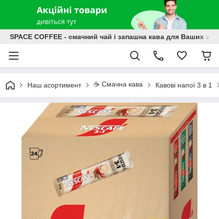
SPACE COFFEE - смачний чай і запашна кава для Ваших зат
☕️ Смачна кава
Наш асортимент
Кавові напої 3 в 1