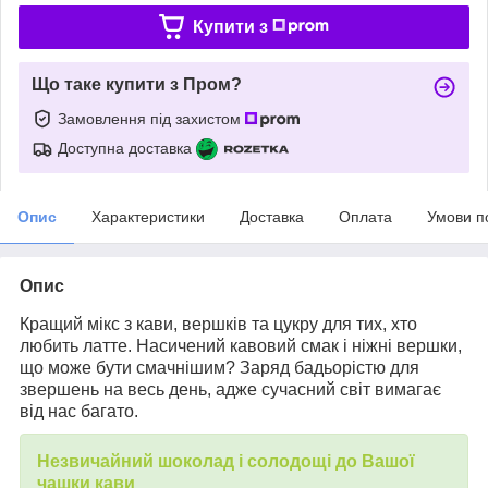
Купити з
Що таке купити з Пром?
Замовлення під захистом
Доступна доставка
Опис
Характеристики
Доставка
Оплата
Умови п
Опис
Кращий мікс з кави, вершків та цукру для тих, хто
любить латте. Насичений кавовий смак і ніжні вершки,
що може бути смачнішим? Заряд бадьорістю для
звершень на весь день, адже сучасний світ вимагає
від нас багато.
Незвичайний шоколад і солодощі до Вашої
чашки кави