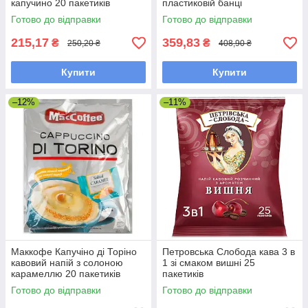
капучино 20 пакетиків
пластиковій банці
Готово до відправки
Готово до відправки
215,17
359,83
₴
₴
250,20 ₴
408,90 ₴
Купити
Купити
–12%
–11%
Маккофе Капучіно ді Торіно
Петровська Слобода кава 3 в
кавовий напій з солоною
1 зі смаком вишні 25
карамеллю 20 пакетиків
пакетиків
Готово до відправки
Готово до відправки