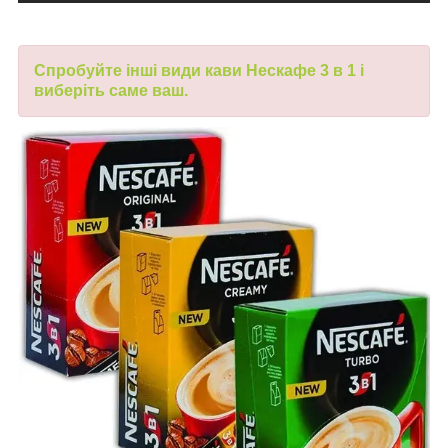
Спробуйте
інші види
кави Нескафе 3 в 1 і
виберіть саме ваш
.