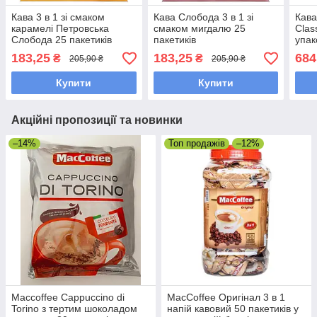
Кава 3 в 1 зі смаком
Кава Слобода 3 в 1 зі
Кава
карамелі Петровська
смаком мигдалю 25
Clas
Слобода 25 пакетиків
пакетиків
упак
183,25
183,25
684
₴
₴
205,90 ₴
205,90 ₴
Купити
Купити
Акційні пропозиції та новинки
–14%
Топ продажів
–12%
Maccoffee Cappuccino di
MacCoffee Оригінал 3 в 1
Torino з тертим шоколадом
напій кавовий 50 пакетиків у