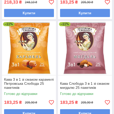
218,33
183,25
₴
₴
248,10 ₴
205,90 ₴
Купити
Купити
–11%
–11%
Кава 3 в 1 зі смаком карамелі
Петровська Слобода 25
Кава Слобода 3 в 1 зі смаком
пакетиків
мигдалю 25 пакетиків
Готово до відправки
Готово до відправки
183,25
183,25
₴
₴
205,90 ₴
205,90 ₴
Купити
Купити