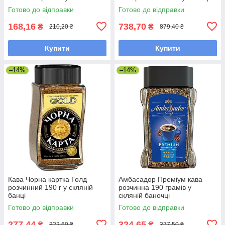
Готово до відправки
Готово до відправки
168,16
738,70
₴
₴
210,20 ₴
879,40 ₴
Купити
Купити
–14%
–14%
Кава Чорна картка Голд
Амбасадор Преміум кава
розчинний 190 г у скляній
розчинна 190 грамів у
банці
скляній баночці
Готово до відправки
Готово до відправки
277,44
324,65
₴
₴
322,60 ₴
377,50 ₴