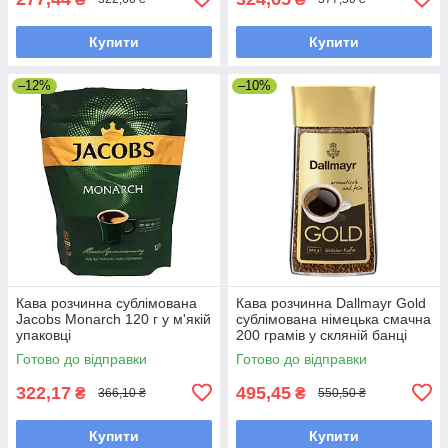
Купити
Купити
–12%
–10%
Кава розчинна сублімована
Кава розчинна Dallmayr Gold
Jacobs Monarch 120 г у м'якій
сублімована німецька смачна
упаковці
200 грамів у скляній банці
Готово до відправки
Готово до відправки
322,17
495,45
₴
₴
366,10 ₴
550,50 ₴
Купити
Купити