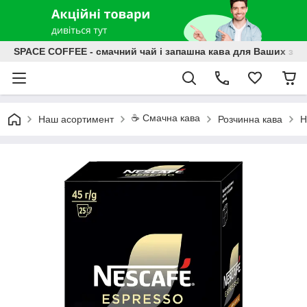
SPACE COFFEE - смачний чай і запашна кава для Ваших зат
☕️ Смачна кава
Наш асортимент
Розчинна кава
Н