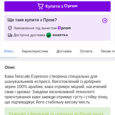
Купити з
Що таке купити з Пром?
Замовлення під захистом
Доступна доставка
Опис
Характеристики
Доставка
Оплата
Умови п
Опис
Кава Nescafe Espresso створена спеціально для
шанувальників еспресо. Виготовлений із добірних
зерен 100% арабіки, кава отримує міцний, насичений
смак і аромат. Завдяки ексклюзивній технології
приготування кави завжди отримує густу і стійку пінку,
що підтверджує його стабільну високу якість.
Шоколад з фундуком та солодощі до Вашої чашці