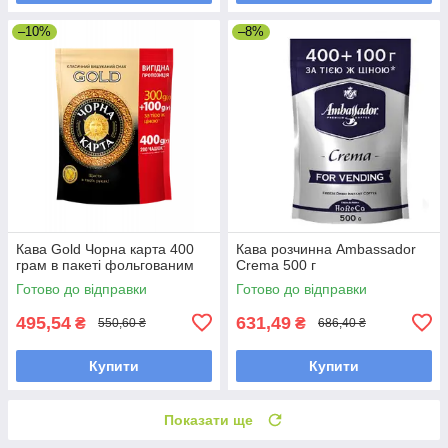
–10%
–8%
Кава Gold Чорна карта 400
Кава розчинна Ambassador
грам в пакеті фольгованим
Crema 500 г
Готово до відправки
Готово до відправки
495,54
631,49
₴
₴
550,60 ₴
686,40 ₴
Купити
Купити
Показати ще