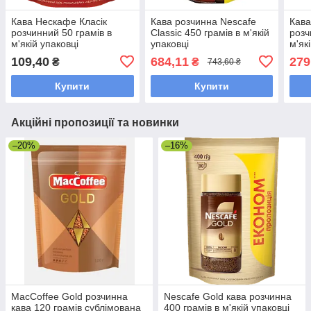
Кава Нескафе Класік
Кава розчинна Nescafe
Кава
розчинний 50 грамів в
Classic 450 грамів в м'якій
розч
м'якій упаковці
упаковці
м'як
109,40
684,11
279
₴
₴
743,60 ₴
Купити
Купити
Акційні пропозиції та новинки
–20%
–16%
MacCoffee Gold розчинна
Nescafe Gold кава розчинна
кава 120 грамів сублімована
400 грамів в м'якій упаковці