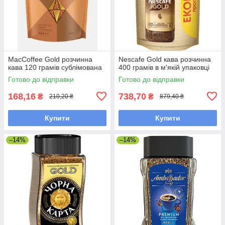
MacCoffee Gold розчинна
Nescafe Gold кава розчинна
кава 120 грамів сублімована
400 грамів в м'якій упаковці
Готово до відправки
Готово до відправки
168,16
738,70
₴
₴
210,20 ₴
879,40 ₴
Купити
Купити
–14%
–14%