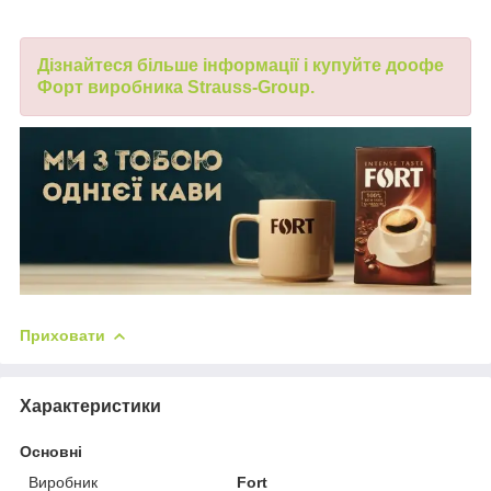
Дізнайтеся більше інформації і купуйте
до
офе
Форт виробника
Strauss
-
Group
.
Приховати
Характеристики
Основні
Виробник
Fort