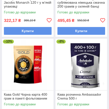
Jacobs Monarch 120 г у м'якій
сублімована німецька смачна
упаковці
200 грамів у скляній банці
Готово до відправки
Готово до відправки
322,17
495,45
₴
₴
366,10 ₴
550,50 ₴
Купити
Купити
–10%
–8%
Кава Gold Чорна карта 400
Кава розчинна Ambassador
грам в пакеті фольгованим
Crema 500 г
Готово до відправки
Готово до відправки