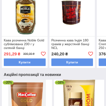
Кава розчинна Noble Gold
Розчинна кава Індія 180
Кава
сублімована 200 г у
грамів у жерстяній банці
Crem
скляній банці
NCL
250 
291,29
240,20
376
₴
₴
300,30 ₴
Купити
Купити
Акційні пропозиції та новинки
–20%
–16%