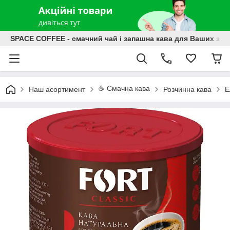
SPACE COFFEE - смачний чай і запашна кава для Ваших зат
☕️ Смачна кава
Наш асортимент
Розчинна кава
Е