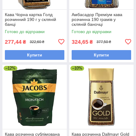
Кава Чорна картка Голд
Амбасадор Преміум кава
розчинний 190 г у скляній
розчинна 190 грамів у
банці
скляній баночці
Готово до відправки
Готово до відправки
277,44
324,65
₴
₴
322,60 ₴
377,50 ₴
Купити
Купити
–12%
–10%
Кава розчинна сублімована
Кава розчинна Dallmayr Gold