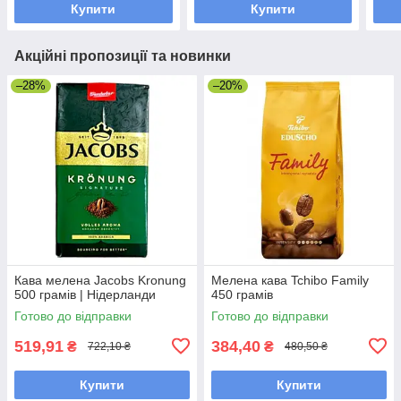
Купити
Купити
Акційні пропозиції та новинки
–28%
–20%
Кава мелена Jacobs Kronung
Мелена кава Tchibo Family
500 грамів | Нідерланди
450 грамів
Готово до відправки
Готово до відправки
519,91
384,40
₴
₴
722,10 ₴
480,50 ₴
Купити
Купити