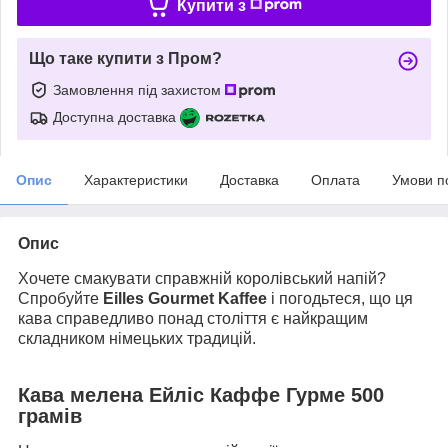
Купити з
Що таке купити з Пром?
Замовлення під захистом
Доступна доставка
Опис
Характеристики
Доставка
Оплата
Умови п
Опис
Хочете смакувати справжній королівський напій?
Спробуйте
Eilles Gourmet Kaffee
і погодьтеся, що ця
кава справедливо понад століття є найкращим
складником німецьких традицій.
Кава мелена Ейліс Каффе Гурме
500
грамів