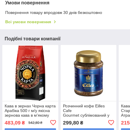
Умови повернення
Повернення товару впродовж 30 днів безкоштовно
Всі умови повернення
Подібні товари компанії
Кава в зернах Чорна карта
Розчинний кофе Eilles
Кава
Арабіка 500 г м/у якісна
Cafe
Стар
зернова кава в м'якому
Gourmet сублімований у
Атра
пакованні
скляній банці 100 грамів
аром
483,09
299,80
215
₴
₴
542,80 ₴
грам
пако