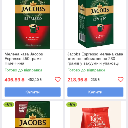
Мелена кава Jacobs
Jacobs Espresso мелена кава
Espresso 450 грамів |
темного обсмаження 230
Німеччина
грамів у вакуумній упаковці
Готово до відправки
Готово до відправки
406,89
218,96
₴
₴
452,10 ₴
238 ₴
Купити
Купити
–6%
–6%