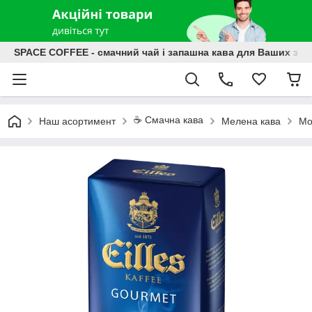
SPACE COFFEE - смачний чай і запашна кава для Ваших зат
☕️ Смачна кава
Наш асортимент
Мелена кава
Мо