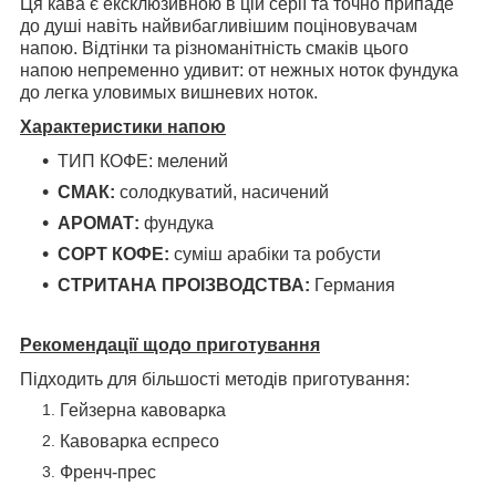
Ця кава є ексклюзивною в цій серії та точно припаде
до душі навіть найвибагливішим поціновувачам
напою. Відтінки та різноманітність смаків цього
напою непременно удивит: от нежных ноток фундука
до легка уловимых вишневих ноток.
Характеристики напою
ТИП КОФЕ: мелений
СМАК:
солодкуватий, насичений
АРОМАТ:
фундука
СОРТ КОФЕ:
суміш арабіки та робусти
СТРИТАНА ПРОІЗВОДСТВА:
Германия
Рекомендації щодо приготування
Підходить для більшості методів приготування:
Гейзерна кавоварка
Кавоварка еспресо
Френч-прес