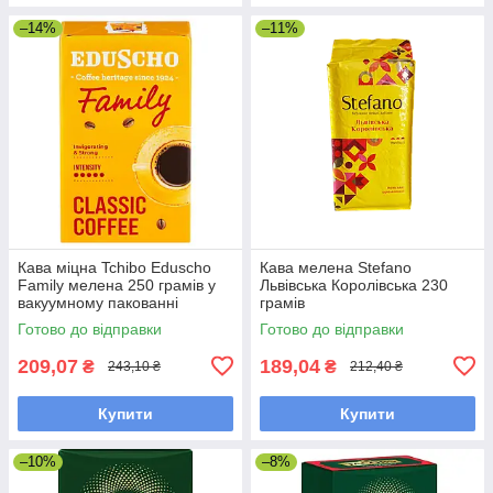
–14%
–11%
Кава міцна Tchibo Eduscho
Кава мелена Stefano
Family мелена 250 грамів у
Львівська Королівська 230
вакуумному пакованні
грамів
Готово до відправки
Готово до відправки
209,07
189,04
₴
₴
243,10 ₴
212,40 ₴
Купити
Купити
–10%
–8%