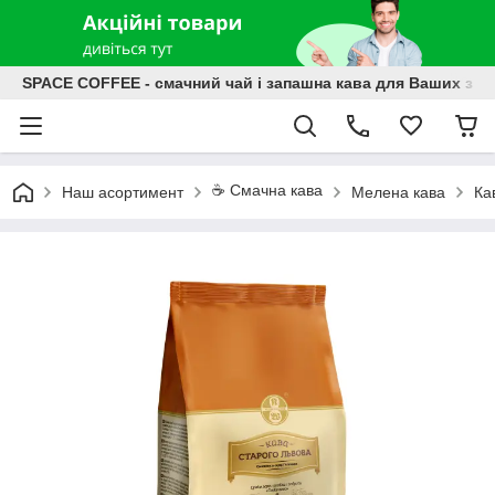
SPACE COFFEE - смачний чай і запашна кава для Ваших зат
☕️ Смачна кава
Наш асортимент
Мелена кава
Ка