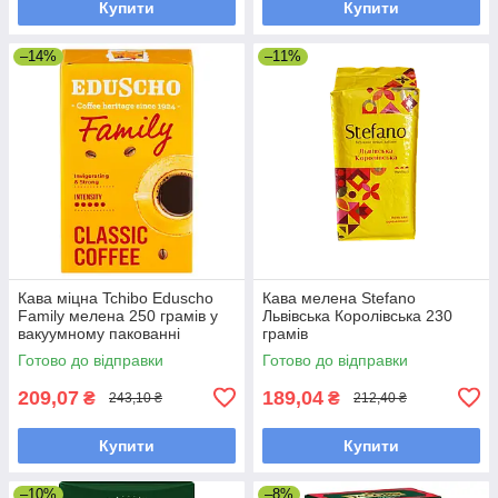
Купити
Купити
–14%
–11%
Кава міцна Tchibo Eduscho
Кава мелена Stefano
Family мелена 250 грамів у
Львівська Королівська 230
вакуумному пакованні
грамів
Готово до відправки
Готово до відправки
209,07
189,04
₴
₴
243,10 ₴
212,40 ₴
Купити
Купити
–10%
–8%