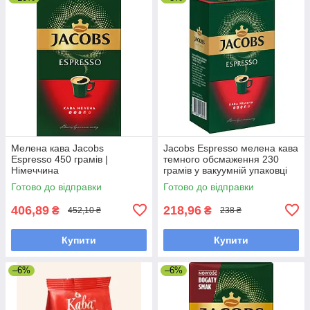
Мелена кава Jacobs
Jacobs Espresso мелена кава
Espresso 450 грамів |
темного обсмаження 230
Німеччина
грамів у вакуумній упаковці
Готово до відправки
Готово до відправки
406,89
218,96
₴
₴
452,10 ₴
238 ₴
Купити
Купити
–6%
–6%