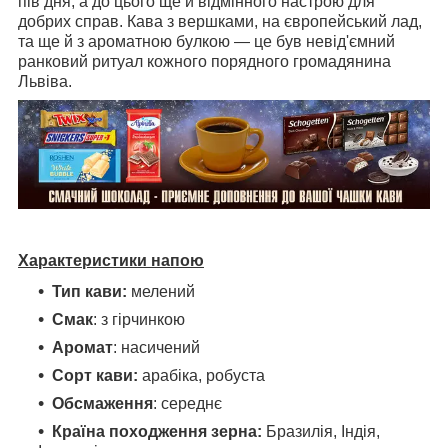
пів дня, а до цього ще й відмінного настрою для
добрих справ. Кава з вершками, на європейський лад,
та ще й з ароматною булкою — це був невід'ємний
ранковий ритуал кожного порядного громадянина
Львіва.
Характеристики напою
Тип кави:
мелений
Смак
: з гірчинкою
Аромат
: насичений
Сорт кави:
арабіка, робуста
Обсмаження
: середнє
Країна походження зерна:
Бразилія, Індія,