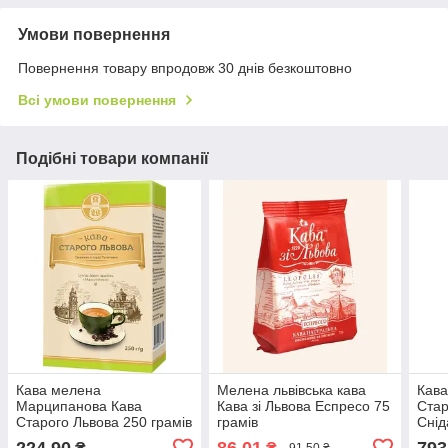
Умови повернення
Повернення товару впродовж 30 днів безкоштовно
Всі умови повернення
Подібні товари компанії
Кава мелена
Мелена львівська кава
Кава
Марципанова Кава
Кава зі Львова Еспресо 75
Стар
Старого Львова 250 грамів
грамів
Снід
у вакуумному пакованні
м'як
224,90
86,01
793