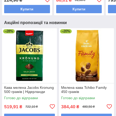
₴
₴
91,50 ₴
Купити
Купити
Акційні пропозиції та новинки
–28%
–20%
Кава мелена Jacobs Kronung
Мелена кава Tchibo Family
500 грамів | Нідерланди
450 грамів
Готово до відправки
Готово до відправки
519,91
384,40
₴
₴
722,10 ₴
480,50 ₴