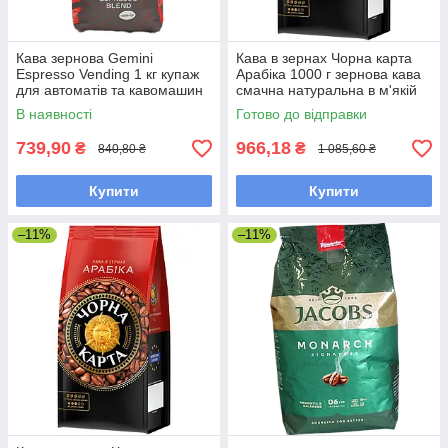
Кава зернова Gemini
Кава в зернах Чорна карта
Espresso Vending 1 кг купаж
Арабіка 1000 г зернова кава
для автоматів та кавомашин
смачна натуральна в м'якій
упаковці
В наявності
Готово до відправки
739,90
966,18
₴
₴
840,80 ₴
1 085,60 ₴
Купити
Купити
–11%
–11%