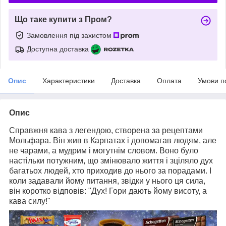
Що таке купити з Пром?
Замовлення під захистом
Доступна доставка
Опис
Характеристики
Доставка
Оплата
Умови п
Опис
Справжня кава з легендою, створена за рецептами
Мольфара. Він жив в Карпатах і допомагав людям, але
не чарами, а мудрим і могутнім словом. Воно було
настільки потужним, що змінювало життя і зціляло дух
багатьох людей, хто приходив до нього за порадами. І
коли задавали йому питання, звідки у нього ця сила,
він коротко відповів: "Дух! Гори дають йому висоту, а
кава силу!"