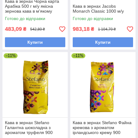
Кава в зернах Чорна карта
Арабіка 500 г м/у якісна
Кава в зернах Jacobs
зернова кава в м'якому
Monarch Classic 1000 м/у
пакованні
Готово до відправки
Готово до відправки
483,09
983,18
₴
₴
542,80 ₴
1 104,70 ₴
Купити
Купити
–11%
–11%
Кава в зернах Stefano
Кава в зернах Stefano Файна
Галантна шоколадна з
кремова з ароматом
ароматом труфеля 900
ірландського крему 900
грамів
грамів