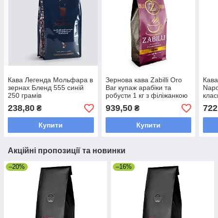
Кава Легенда Мольфара в
Зернова кава Zabilli Oro
Кава
зернах Бленд 555 синій
Bar купаж арабіки та
Napo
250 грамів
робусти 1 кг з філіжанкою
клас
у пачці
238,80
939,50
722
₴
₴
Купити
Купити
Акційні пропозиції та новинки
–20%
–16%