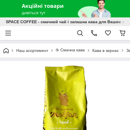
SPACE COFFEE - смачний чай і запашна кава для Ваших зат
☕️ Смачна кава
Наш асортимент
Кава в зернах
З