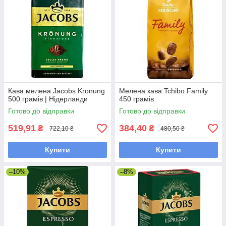
Кава мелена Jacobs Kronung
Мелена кава Tchibo Family
500 грамів | Нідерланди
450 грамів
Готово до відправки
Готово до відправки
519,91
384,40
₴
₴
722,10 ₴
480,50 ₴
Купити
Купити
–10%
–8%