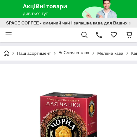
SPACE COFFEE - смачний чай і запашна кава для Ваших зат
☕️ Смачна кава
Наш асортимент
Мелена кава
Ка