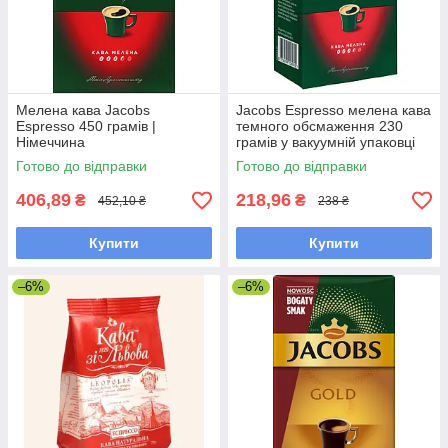
Мелена кава Jacobs
Jacobs Espresso мелена кава
Espresso 450 грамів |
темного обсмаження 230
Німеччина
грамів у вакуумній упаковці
Готово до відправки
Готово до відправки
406,89
218,96
₴
₴
452,10 ₴
238 ₴
Купити
Купити
–6%
–6%