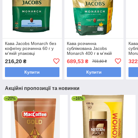
Кава Jacobs Monarch без
Кава розчинна
Кава
кофеїну розчинна 60 г у
сублімована Jacobs
субл
м'якій упаковці
Monarch 400 г в м'якій
Mona
упаковці
упак
216,20
689,53
322
₴
₴
703,60 ₴
Купити
Купити
Акційні пропозиції та новинки
–20%
–16%