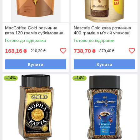
MacCoffee Gold розчинна
Nescafe Gold кава розчинна
кава 120 грамів сублімована
400 грамів в м'якій упаковці
Готово до відправки
Готово до відправки
168,16
738,70
₴
₴
210,20 ₴
879,40 ₴
Купити
Купити
–14%
–14%