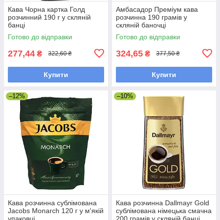
Кава Чорна картка Голд
Амбасадор Преміум кава
розчинний 190 г у скляній
розчинна 190 грамів у
банці
скляній баночці
Готово до відправки
Готово до відправки
277,44
324,65
₴
₴
322,60 ₴
377,50 ₴
Купити
Купити
–12%
–10%
Кава розчинна сублімована
Кава розчинна Dallmayr Gold
Jacobs Monarch 120 г у м'якій
сублімована німецька смачна
упаковці
200 грамів у скляній банці