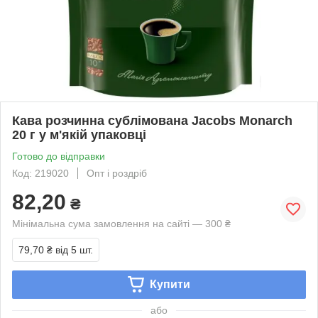
Кава розчинна сублімована Jacobs Monarch
20 г у м'якій упаковці
Готово до відправки
Код: 219020
Опт і роздріб
82,20
₴
Мінімальна сума замовлення на сайті — 300 ₴
79,70 ₴
від 5 шт.
Купити
або