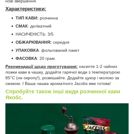
нові звершення.
Характеристики:
ТИП КАВИ:
розчинна
СМАК
: делікатний
НАСИЧЕНІСТЬ: 3/5
ОБЖАРЮВАННЯ:
середня
УПАКОВКА
: фольгований пакет
ФАСОВКА
: 20 грам.
Рекомендації щодо приготування:
насипте 1-2 чайних
ложки кави в чашку, додайте гарячої води з температурою
85°C (не окропу!), розмішайте. Додайте цукор і молоко за
смаком. І Ваша чашка ароматного Jacobs вже готова!
Спробуйте також інші види розчинної кави
Якобс.