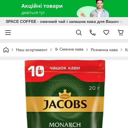
SPACE COFFEE - смачний чай і запашна кава для Ваших зат
☕️ Смачна кава
Наш асортимент
Розчинна кава
К