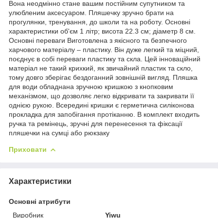
Вона неодмінно стане вашим постійним супутником та
улюбленим аксесуаром. Пляшечку зручно брати на
прогулянки, тренування, до школи та на роботу. Основні
характеристики об'єм 1 літр; висота 22.3 см; діаметр 8 см.
Основні переваги Виготовлена ​​з якісного та безпечного
харчового матеріалу – пластику. Він дуже легкий та міцний,
поєднує в собі переваги пластику та скла. Цей інноваційний
матеріал не такий крихкий, як звичайний пластик та скло,
тому довго зберігає бездоганний зовнішній вигляд. Пляшка
для води обладнана зручною кришкою з кнопковим
механізмом, що дозволяє легко відкривати та закривати її
однією рукою. Всередині кришки є герметична силіконова
прокладка для запобігання протіканню. В комплект входить
ручка та ремінець, зручні для перенесення та фіксації
пляшечки на сумці або рюкзаку
Приховати
Характеристики
Основні атрибути
Виробник
Yiwu