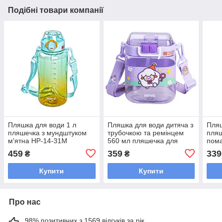
Подібні товари компанії
Пляшка для води 1 л
Пляшка для води дитяча з
Пляш
пляшечка з мундштуком
трубочкою та ремінцем
пляш
м'ятна HP-14-31M
560 мл пляшечка для
пом
пиття в школу 15 см
459
359
339
₴
₴
Фіолетова HP-14-36V
Купити
Купити
Про нас
98% позитивних з 1569 відгуків за рік