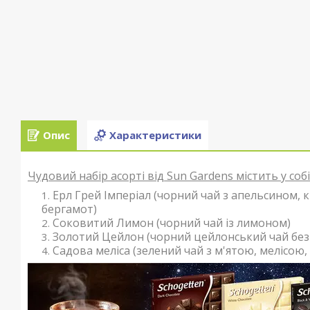
Опис
Характеристики
Чудовий набір асорті від Sun Gardens містить у собі
Ерл Грей Імперіал (чорний чай з апельсином,
бергамот)
Соковитий Лимон (чорний чай із лимоном)
Золотий Цейлон (чорний цейлонський чай без
Садова меліса (зелений чай з м'ятою, мелісою