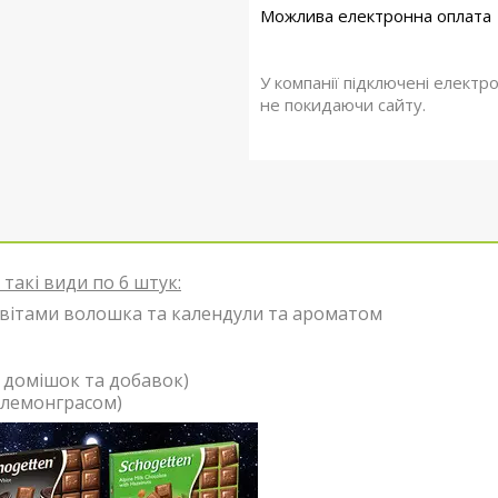
У компанії підключені електр
не покидаючи сайту.
 такі види по 6 штук:
 квітами волошка та календули та ароматом
 домішок та добавок)
, лемонграсом)