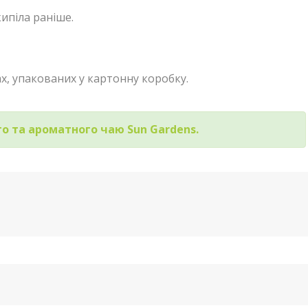
ипіла раніше.
х, упакованих у картонну коробку.
о та ароматного чаю Sun Gardens.