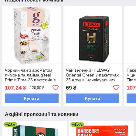
Чорний чай з ароматом
Чай зелений HILLWAY
Паке
лимона та лайма g'tea!
Oriental Green у пакетиках
міцн
Prime Time 25 пакетиків в
25 штук в індивідуальних
Time
індивідуальних конвертах
конвертиках
інди
107,24
69
107
₴
₴
120,50 ₴
конв
Купити
Купити
Акційні пропозиції та новинки
–28%
–16%