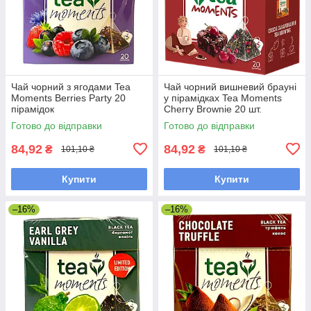
Чай чорний з ягодами Tea
Чай чорний вишневий брауні
Moments Berries Party 20
у пірамідках Tea Moments
пірамідок
Cherry Brownie 20 шт.
ароматизований з какао
Готово до відправки
Готово до відправки
бобами
84,92
84,92
₴
₴
101,10 ₴
101,10 ₴
Купити
Купити
–16%
–16%