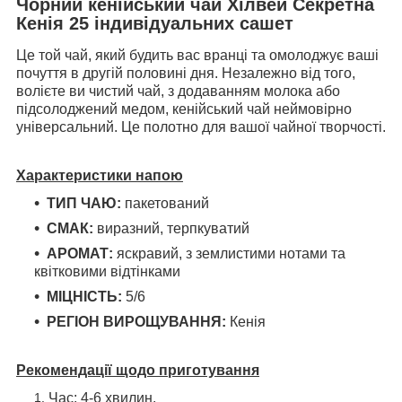
Чорний кенійський чай Хілвей Секретна
Кенія 25 індивідуальних сашет
Це той чай, який будить вас вранці та омолоджує ваші
почуття в другій половині дня. Незалежно від того,
волієте ви чистий чай, з додаванням молока або
підсолоджений медом, кенійський чай неймовірно
універсальний. Це полотно для вашої чайної творчості.
Характеристики напою
ТИП ЧАЮ:
пакетований
СМАК:
виразний, терпкуватий
АРОМАТ:
яскравий, з
землистими нотами та
квітковими відтінками
МІЦНІСТЬ:
5/6
РЕГІОН ВИРОЩУВАННЯ:
Кенія
Рекомендації щодо приготування
Час: 4-6 хвилин.