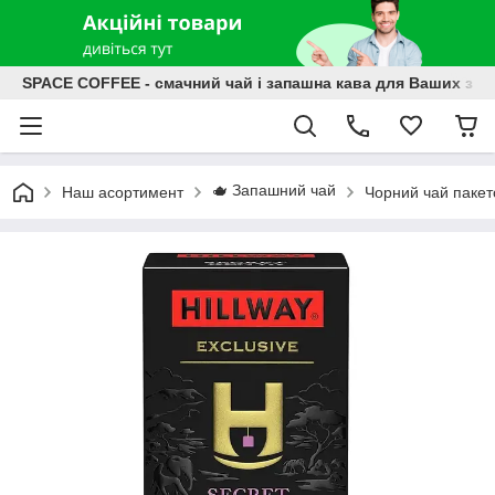
SPACE COFFEE - смачний чай і запашна кава для Ваших зат
🫖 Запашний чай
Наш асортимент
Чорний чай паке