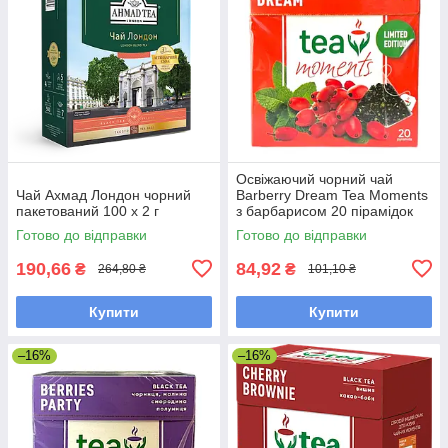
Освіжаючий чорний чай
Чай Ахмад Лондон чорний
Barberry Dream Tea Moments
пакетований 100 х 2 г
з барбарисом 20 пірамідок
Готово до відправки
Готово до відправки
190,66
84,92
₴
₴
264,80 ₴
101,10 ₴
Купити
Купити
–16%
–16%