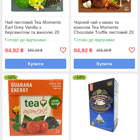
Чай листовий Tea Moments
Чорний чай з какао та
Earl Grey Vanilla з
кокосом Tea Moments
бергамотом та ваніллю 20
Chocolate Truffle листовий 20
пірамідок
пірамідок
Готово до відправки
Готово до відправки
84,92
84,92
₴
₴
101,10 ₴
101,10 ₴
Купити
Купити
–16%
–14%