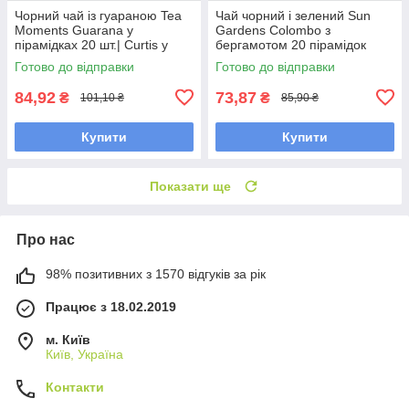
Чорний чай із гуараною Tea
Чай чорний і зелений Sun
Moments Guarana у
Gardens Colombo з
пірамідках 20 шт.| Curtis у
бергамотом 20 пірамідок
новому дизайні
Готово до відправки
Готово до відправки
84,92
73,87
₴
₴
101,10 ₴
85,90 ₴
Купити
Купити
Показати ще
Про нас
98% позитивних з 1570 відгуків за рік
Працює з 18.02.2019
м. Київ
Київ, Україна
Контакти