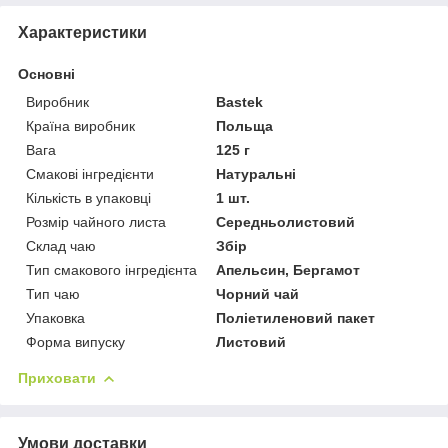
Характеристики
Основні
Виробник
Bastek
Країна виробник
Польща
Вага
125 г
Смакові інгредієнти
Натуральні
Кількість в упаковці
1 шт.
Розмір чайного листа
Середньолистовий
Склад чаю
Збір
Тип смакового інгредієнта
Апельсин, Бергамот
Тип чаю
Чорний чай
Упаковка
Поліетиленовий пакет
Форма випуску
Листовий
Приховати
Умови доставки