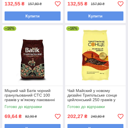
132,55
132,55
₴
₴
157,80 ₴
157,80 ₴
Купити
Купити
–16%
–16%
Міцний чай Батік чорний
Чай Майский у новому
гранульований СТС 100
дизайні Трипільське сонце
грамів у м'якому пакованні
цейлонський 250 грамів у
м'якій упаковці
Готово до відправки
Готово до відправки
69,64
202,27
₴
₴
82,90 ₴
240,80 ₴