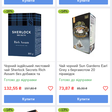
Купити
Купити
–16%
–14%
Чорний індійський листовий
Чай чорний Sun Gardens Earl
чай Sherlock Secrets Rich
Grey з бергамотом 20
Assam без добавок та
пірамідок
ароматизаторів 100 грамів
Готово до відправки
Готово до відправки
132,55
73,87
₴
₴
157,80 ₴
85,90 ₴
Купити
Купити
–14%
–13%