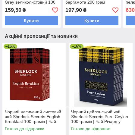
Grey великолистовий 100
бергамота 200 грам
пелю
грамів
цедр
159,50
197,90
630
₴
₴
гра
Купити
Купити
Акційні пропозиції та новинки
–16%
–16%
Чорний насичений листовий
Чорний цейлонський чай
чай Sherlock Secrets English
Sherlock Secrets Pure Ceylon
Breakfast 100 грамів | Чай
100 грамів | Чай Річард у
Richard у новому дизайні
новому дизайні
Готово до відправки
Готово до відправки