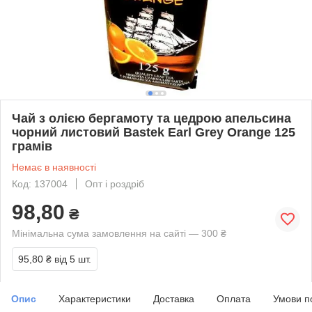
Чай з олією бергамоту та цедрою апельсина
чорний листовий Bastek Earl Grey Orange 125
грамів
Немає в наявності
Код: 137004
Опт і роздріб
98,80
₴
Мінімальна сума замовлення на сайті — 300 ₴
95,80 ₴
від 5 шт.
Опис
Характеристики
Доставка
Оплата
Умови п