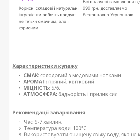
Всі оплачені замовлення ві
Корисні складові і натуральні
999 грн. доставляємо
інгредієнти роблять продукт
безкоштовно Укрпоштою.
не тільки смачним, але і
корисним.
Характеристики купажу
СМАК
: солодовий з медовими нотками
АРОМАТ:
пряний, квітковий
МІЦНІСТЬ:
5/6.
АТМОСФЕРА:
бадьорість і прилив сил
Рекомендації заварювання
Час: 5-7 хвилин.
Температура води: 100°С.
Використовувати очищену свіжу воду, яка не к