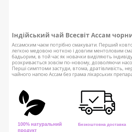
Індійський чай Всесвіт Ассам
чорни
Ассамским чаєм потрібно смакувати. Перший ковто
легкою медовою ноткою і довгим ментоловим сма
бадьорим, в той час як новачки виділяють індивіду
розкривається зовсім по-новому, дозволяючи насо
Перші симптоми застуди, втома, дратівливість, н
чайного напою Ассам без грама лікарських препара
100% натуральний
Безкоштовна доставка
продукт