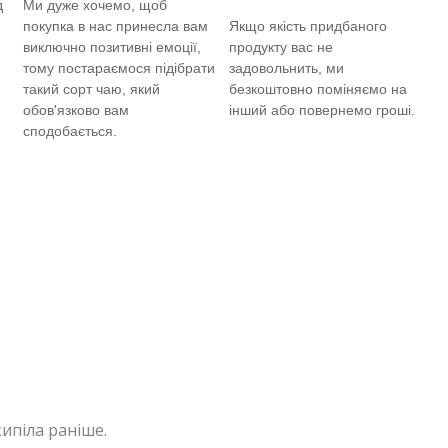
д
Ми дуже хочемо, щоб
покупка в нас принесла вам
Якщо якість придбаного
виключно позитивні емоції,
продукту вас не
тому постараємося підібрати
задовольнить, ми
такий сорт чаю, який
безкоштовно поміняємо на
обов'язково вам
інший або повернемо гроші.
сподобається.
ипіла раніше.