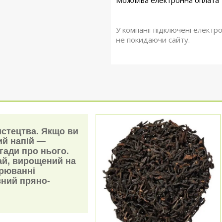
У компанії підключені електр
не покидаючи сайту.
стецтва. Якщо ви
ий напій —
гади про нього.
ай, вирощений на
арюванні
вний пряно-